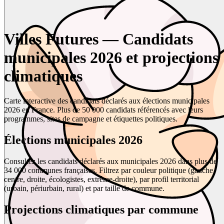
Villes Futures — Candidats
municipales 2026 et projections
climatiques
Carte interactive des candidats déclarés aux élections municipales
2026 en France. Plus de 50 000 candidats référencés avec leurs
programmes, sites de campagne et étiquettes politiques.
Élections municipales 2026
Consultez les candidats déclarés aux municipales 2026 dans plus de
34 000 communes françaises. Filtrez par couleur politique (gauche,
centre, droite, écologistes, extrême-droite), par profil territorial
(urbain, périurbain, rural) et par taille de commune.
Projections climatiques par commune