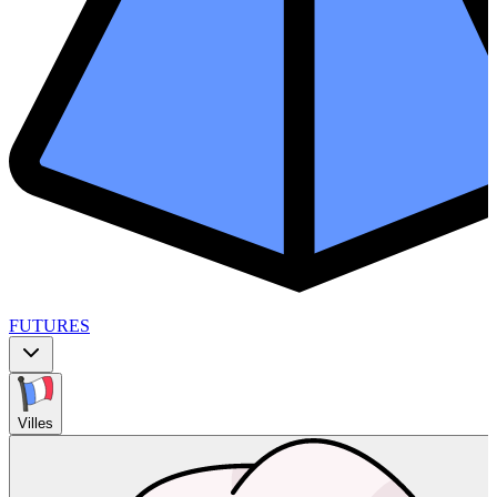
FUTURES
Villes