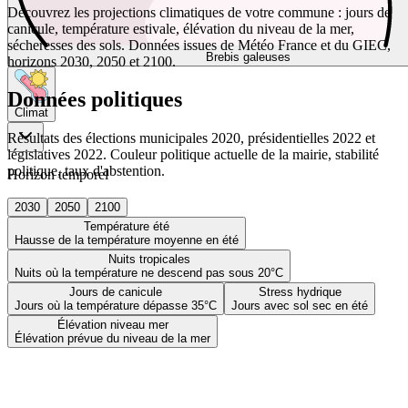
Découvrez les projections climatiques de votre commune : jours de
canicule, température estivale, élévation du niveau de la mer,
sécheresses des sols. Données issues de Météo France et du GIEC,
Brebis galeuses
horizons 2030, 2050 et 2100.
Données politiques
Climat
Résultats des élections municipales 2020, présidentielles 2022 et
législatives 2022. Couleur politique actuelle de la mairie, stabilité
politique, taux d'abstention.
Horizon temporel
2030
2050
2100
Température été
Hausse de la température moyenne en été
Nuits tropicales
Nuits où la température ne descend pas sous 20°C
Jours de canicule
Stress hydrique
Jours où la température dépasse 35°C
Jours avec sol sec en été
Élévation niveau mer
Élévation prévue du niveau de la mer