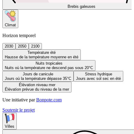
Brebis galeuses
Climat
Horizon temporel
2030
2050
2100
Température été
Hausse de la température moyenne en été
Nuits tropicales
Nuits où la température ne descend pas sous 20°C
Jours de canicule
Stress hydrique
Jours où la température dépasse 35°C
Jours avec sol sec en été
Élévation niveau mer
Élévation prévue du niveau de la mer
Une initiative par
Bonpote.com
Soutenir le projet
Villes