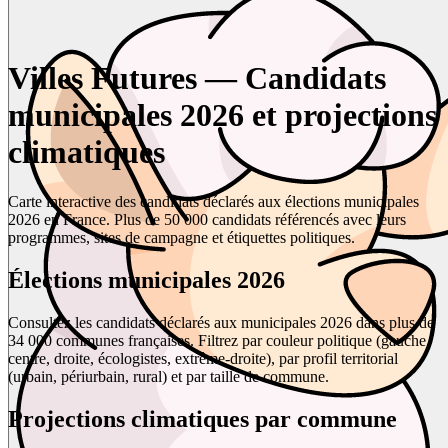
Villes Futures — Candidats
municipales 2026 et projections
climatiques
Carte interactive des candidats déclarés aux élections municipales
2026 en France. Plus de 50 000 candidats référencés avec leurs
programmes, sites de campagne et étiquettes politiques.
Élections municipales 2026
Consultez les candidats déclarés aux municipales 2026 dans plus de
34 000 communes françaises. Filtrez par couleur politique (gauche,
centre, droite, écologistes, extrême-droite), par profil territorial
(urbain, périurbain, rural) et par taille de commune.
Projections climatiques par commune