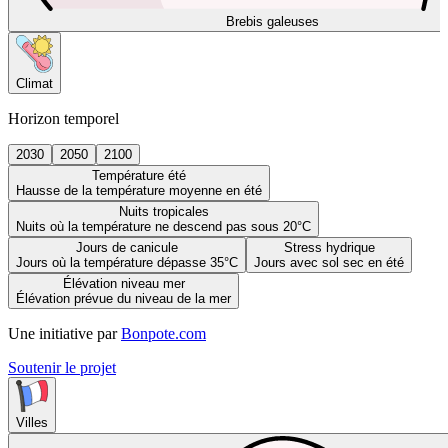
Brebis galeuses
Climat
Horizon temporel
2030
2050
2100
Température été
Hausse de la température moyenne en été
Nuits tropicales
Nuits où la température ne descend pas sous 20°C
Jours de canicule
Stress hydrique
Jours où la température dépasse 35°C
Jours avec sol sec en été
Élévation niveau mer
Élévation prévue du niveau de la mer
Une initiative par
Bonpote.com
Soutenir le projet
Villes