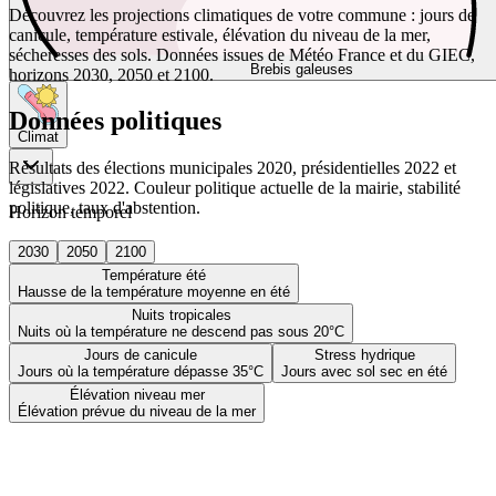
Découvrez les projections climatiques de votre commune : jours de
canicule, température estivale, élévation du niveau de la mer,
sécheresses des sols. Données issues de Météo France et du GIEC,
Brebis galeuses
horizons 2030, 2050 et 2100.
Données politiques
Climat
Résultats des élections municipales 2020, présidentielles 2022 et
législatives 2022. Couleur politique actuelle de la mairie, stabilité
politique, taux d'abstention.
Horizon temporel
2030
2050
2100
Température été
Hausse de la température moyenne en été
Nuits tropicales
Nuits où la température ne descend pas sous 20°C
Jours de canicule
Stress hydrique
Jours où la température dépasse 35°C
Jours avec sol sec en été
Élévation niveau mer
Élévation prévue du niveau de la mer