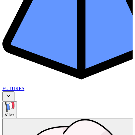
FUTURES
Villes