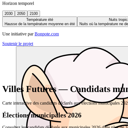
Horizon temporel
2030
2050
2100
Température été
Nuits tropic
Hausse de la température moyenne en été
Nuits où la température ne 
Une initiative par
Bonpote.com
Soutenir le projet
Villes Futures — Candidats muni
Carte interactive des candidats déclarés aux élections municipales 20
Élections municipales 2026
Consultez les candidats déclarés aux municipales 2026 dans plus de 34 0