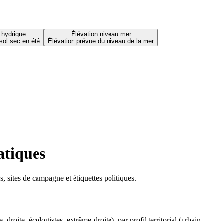
 hydrique
Élévation niveau mer
sol sec en été
Élévation prévue du niveau de la mer
atiques
 sites de campagne et étiquettes politiques.
oite, écologistes, extrême-droite), par profil territorial (urbain,