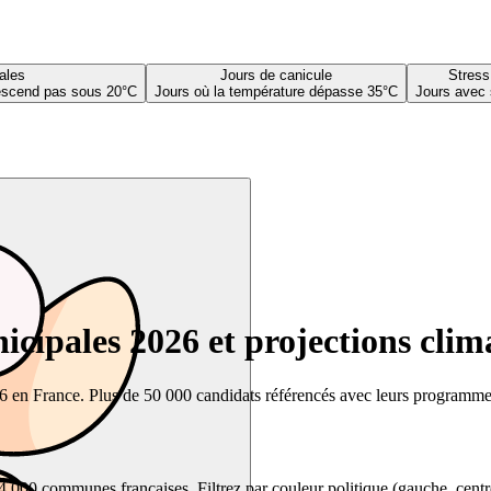
ales
Jours de canicule
Stress
descend pas sous 20°C
Jours où la température dépasse 35°C
Jours avec 
cipales 2026 et projections clim
26 en France. Plus de 50 000 candidats référencés avec leurs programmes,
00 communes françaises. Filtrez par couleur politique (gauche, centre, dr