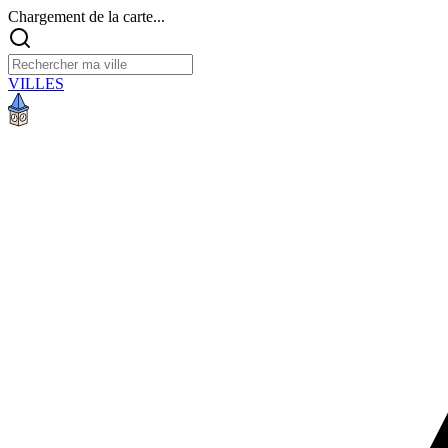
Chargement de la carte...
VILLES