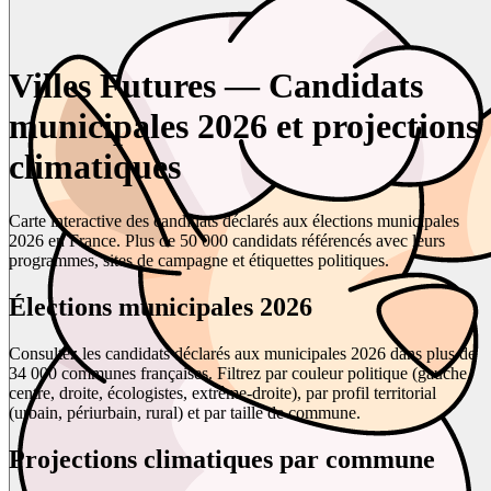
Villes Futures — Candidats
municipales 2026 et projections
climatiques
Carte interactive des candidats déclarés aux élections municipales
2026 en France. Plus de 50 000 candidats référencés avec leurs
programmes, sites de campagne et étiquettes politiques.
Élections municipales 2026
Consultez les candidats déclarés aux municipales 2026 dans plus de
34 000 communes françaises. Filtrez par couleur politique (gauche,
centre, droite, écologistes, extrême-droite), par profil territorial
(urbain, périurbain, rural) et par taille de commune.
Projections climatiques par commune