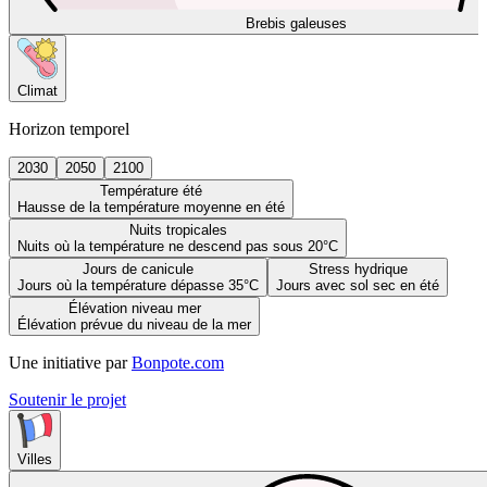
Brebis galeuses
Climat
Horizon temporel
2030
2050
2100
Température été
Hausse de la température moyenne en été
Nuits tropicales
Nuits où la température ne descend pas sous 20°C
Jours de canicule
Stress hydrique
Jours où la température dépasse 35°C
Jours avec sol sec en été
Élévation niveau mer
Élévation prévue du niveau de la mer
Une initiative par
Bonpote.com
Soutenir le projet
Villes