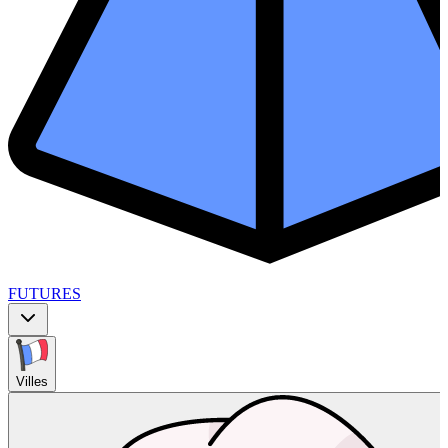
FUTURES
Villes