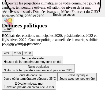
Découvrez les projections climatiques de votre commune : jours de
canicule, température estivale, élévation du niveau de la mer,
sécheresses des sols. Données issues de Météo France et du GIEC,
Brebis galeuses
horizons 2030, 2050 et 2100.
Données politiques
Climat
Résultats des élections municipales 2020, présidentielles 2022 et
législatives 2022. Couleur politique actuelle de la mairie, stabilité
politique, taux d'abstention.
Horizon temporel
2030
2050
2100
Température été
Hausse de la température moyenne en été
Nuits tropicales
Nuits où la température ne descend pas sous 20°C
Jours de canicule
Stress hydrique
Jours où la température dépasse 35°C
Jours avec sol sec en été
Élévation niveau mer
Élévation prévue du niveau de la mer