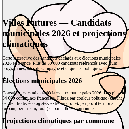
Villes Futures — Candidats
municipales 2026 et projections
climatiques
Carte interactive des candidats déclarés aux élections municipales
2026 en France. Plus de 50 000 candidats référencés avec leurs
programmes, sites de campagne et étiquettes politiques.
Élections municipales 2026
Consultez les candidats déclarés aux municipales 2026 dans plus de
34 000 communes françaises. Filtrez par couleur politique (gauche,
centre, droite, écologistes, extrême-droite), par profil territorial
(urbain, périurbain, rural) et par taille de commune.
Projections climatiques par commune