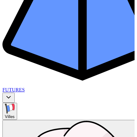
FUTURES
Villes