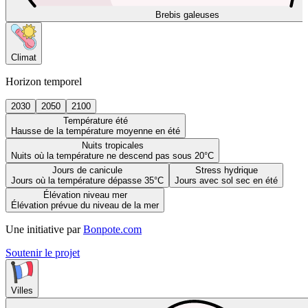
Brebis galeuses
Climat
Horizon temporel
2030
2050
2100
Température été
Hausse de la température moyenne en été
Nuits tropicales
Nuits où la température ne descend pas sous 20°C
Jours de canicule
Stress hydrique
Jours où la température dépasse 35°C
Jours avec sol sec en été
Élévation niveau mer
Élévation prévue du niveau de la mer
Une initiative par
Bonpote.com
Soutenir le projet
Villes