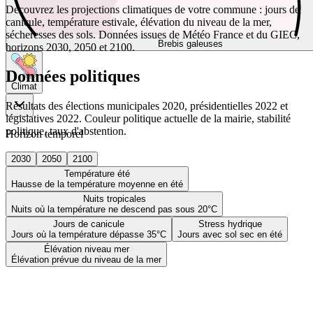
Découvrez les projections climatiques de votre commune : jours de
canicule, température estivale, élévation du niveau de la mer,
sécheresses des sols. Données issues de Météo France et du GIEC,
Brebis galeuses
horizons 2030, 2050 et 2100.
Données politiques
Climat
Résultats des élections municipales 2020, présidentielles 2022 et
législatives 2022. Couleur politique actuelle de la mairie, stabilité
politique, taux d'abstention.
Horizon temporel
2030
2050
2100
Température été
Hausse de la température moyenne en été
Nuits tropicales
Nuits où la température ne descend pas sous 20°C
Jours de canicule
Stress hydrique
Jours où la température dépasse 35°C
Jours avec sol sec en été
Élévation niveau mer
Élévation prévue du niveau de la mer