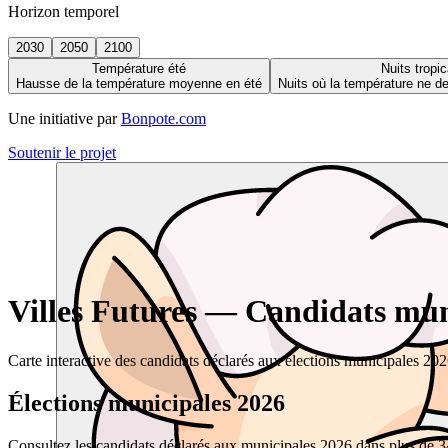
Horizon temporel
2030
2050
2100
Température été
Nuits tropic
Hausse de la température moyenne en été
Nuits où la température ne 
Une initiative par
Bonpote.com
Soutenir le projet
Villes Futures — Candidats muni
Carte interactive des candidats déclarés aux élections municipales 20
Élections municipales 2026
Consultez les candidats déclarés aux municipales 2026 dans plus de 34 0