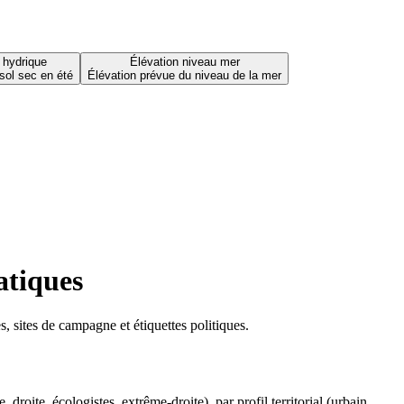
 hydrique
Élévation niveau mer
sol sec en été
Élévation prévue du niveau de la mer
atiques
 sites de campagne et étiquettes politiques.
oite, écologistes, extrême-droite), par profil territorial (urbain,