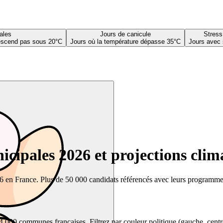
ales
Jours de canicule
Stress
descend pas sous 20°C
Jours où la température dépasse 35°C
Jours avec 
cipales 2026 et projections clim
26 en France. Plus de 50 000 candidats référencés avec leurs programmes,
00 communes françaises. Filtrez par couleur politique (gauche, centre, dr