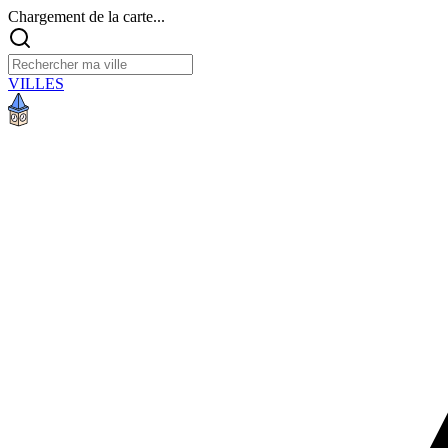
Chargement de la carte...
VILLES