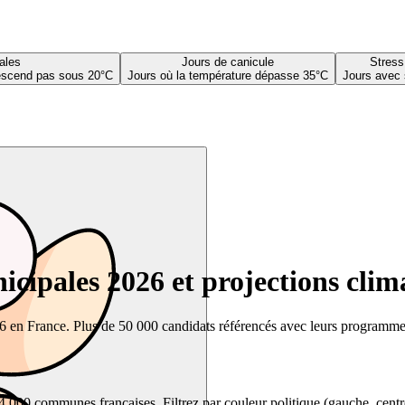
ales
Jours de canicule
Stress
descend pas sous 20°C
Jours où la température dépasse 35°C
Jours avec 
cipales 2026 et projections clim
26 en France. Plus de 50 000 candidats référencés avec leurs programmes,
00 communes françaises. Filtrez par couleur politique (gauche, centre, dr