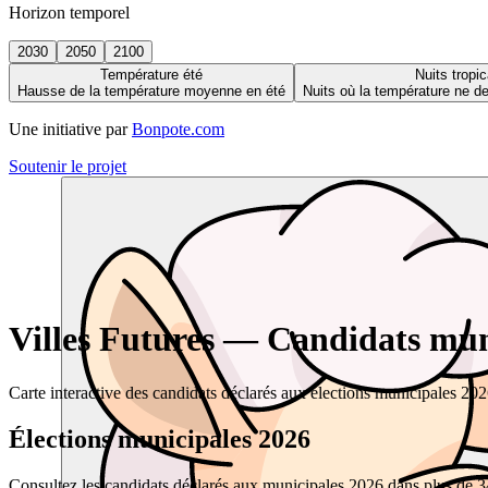
Horizon temporel
2030
2050
2100
Température été
Nuits tropic
Hausse de la température moyenne en été
Nuits où la température ne 
Une initiative par
Bonpote.com
Soutenir le projet
Villes Futures — Candidats muni
Carte interactive des candidats déclarés aux élections municipales 20
Élections municipales 2026
Consultez les candidats déclarés aux municipales 2026 dans plus de 34 0