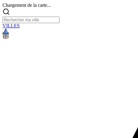
Chargement de la carte...
VILLES