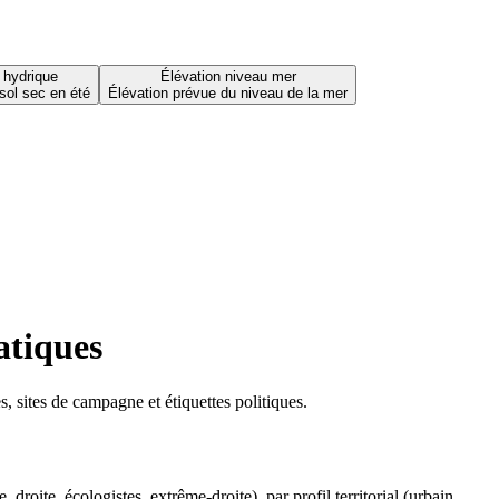
 hydrique
Élévation niveau mer
sol sec en été
Élévation prévue du niveau de la mer
atiques
 sites de campagne et étiquettes politiques.
oite, écologistes, extrême-droite), par profil territorial (urbain,