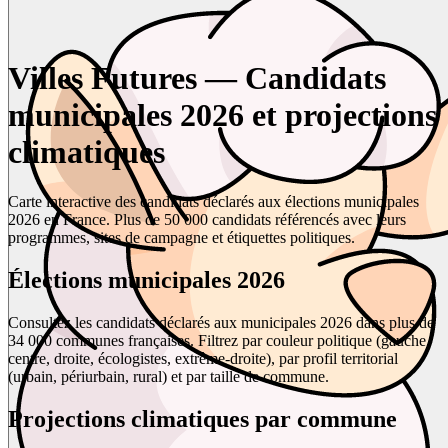
Villes Futures — Candidats
municipales 2026 et projections
climatiques
Carte interactive des candidats déclarés aux élections municipales
2026 en France. Plus de 50 000 candidats référencés avec leurs
programmes, sites de campagne et étiquettes politiques.
Élections municipales 2026
Consultez les candidats déclarés aux municipales 2026 dans plus de
34 000 communes françaises. Filtrez par couleur politique (gauche,
centre, droite, écologistes, extrême-droite), par profil territorial
(urbain, périurbain, rural) et par taille de commune.
Projections climatiques par commune