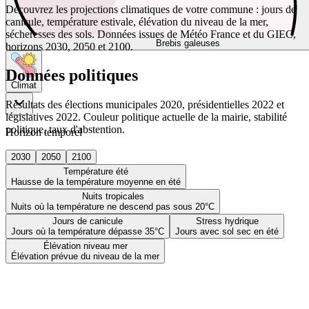
Découvrez les projections climatiques de votre commune : jours de
canicule, température estivale, élévation du niveau de la mer,
sécheresses des sols. Données issues de Météo France et du GIEC,
Brebis galeuses
horizons 2030, 2050 et 2100.
Données politiques
Climat
Résultats des élections municipales 2020, présidentielles 2022 et
législatives 2022. Couleur politique actuelle de la mairie, stabilité
politique, taux d'abstention.
Horizon temporel
2030
2050
2100
Température été
Hausse de la température moyenne en été
Nuits tropicales
Nuits où la température ne descend pas sous 20°C
Jours de canicule
Stress hydrique
Jours où la température dépasse 35°C
Jours avec sol sec en été
Élévation niveau mer
Élévation prévue du niveau de la mer