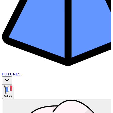
FUTURES
Villes