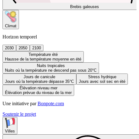
Brebis galeuses
Climat
Horizon temporel
2030
2050
2100
Température été
Hausse de la température moyenne en été
Nuits tropicales
Nuits où la température ne descend pas sous 20°C
Jours de canicule
Stress hydrique
Jours où la température dépasse 35°C
Jours avec sol sec en été
Élévation niveau mer
Élévation prévue du niveau de la mer
Une initiative par
Bonpote.com
Soutenir le projet
Villes