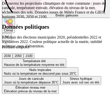
Découvrez les projections climatiques de votre commune : jours de
canicule, température estivale, élévation du niveau de la mer,
sécheresses des sols. Données issues de Météo France et du GIEC,
Brebis galeuses
horizons 2030, 2050 et 2100.
Données politiques
Climat
Résultats des élections municipales 2020, présidentielles 2022 et
législatives 2022. Couleur politique actuelle de la mairie, stabilité
politique, taux d'abstention.
Horizon temporel
2030
2050
2100
Température été
Hausse de la température moyenne en été
Nuits tropicales
Nuits où la température ne descend pas sous 20°C
Jours de canicule
Stress hydrique
Jours où la température dépasse 35°C
Jours avec sol sec en été
Élévation niveau mer
Élévation prévue du niveau de la mer