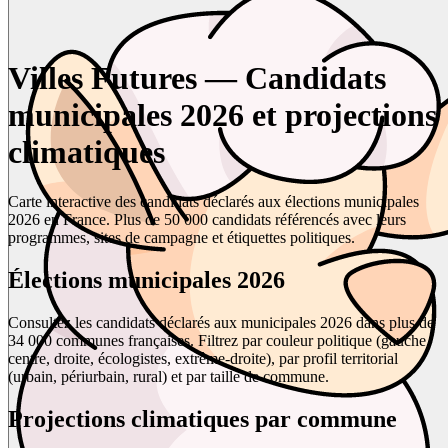
Villes Futures — Candidats
municipales 2026 et projections
climatiques
Carte interactive des candidats déclarés aux élections municipales
2026 en France. Plus de 50 000 candidats référencés avec leurs
programmes, sites de campagne et étiquettes politiques.
Élections municipales 2026
Consultez les candidats déclarés aux municipales 2026 dans plus de
34 000 communes françaises. Filtrez par couleur politique (gauche,
centre, droite, écologistes, extrême-droite), par profil territorial
(urbain, périurbain, rural) et par taille de commune.
Projections climatiques par commune