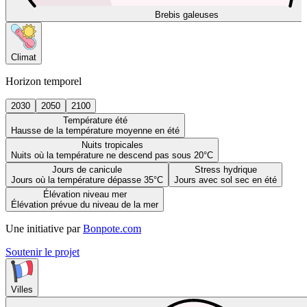
Brebis galeuses
Climat
Horizon temporel
2030
2050
2100
Température été
Hausse de la température moyenne en été
Nuits tropicales
Nuits où la température ne descend pas sous 20°C
Jours de canicule
Stress hydrique
Jours où la température dépasse 35°C
Jours avec sol sec en été
Élévation niveau mer
Élévation prévue du niveau de la mer
Une initiative par
Bonpote.com
Soutenir le projet
Villes