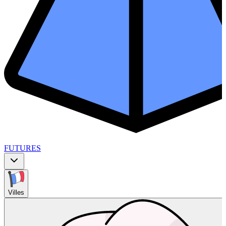
FUTURES
Villes