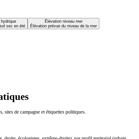
 hydrique
Élévation niveau mer
sol sec en été
Élévation prévue du niveau de la mer
atiques
 sites de campagne et étiquettes politiques.
oite, écologistes, extrême-droite), par profil territorial (urbain,