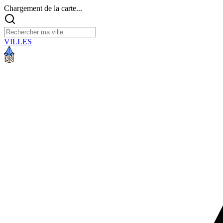
Chargement de la carte...
VILLES