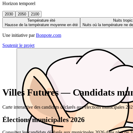
Horizon temporel
2030
2050
2100
Température été
Nuits tropic
Hausse de la température moyenne en été
Nuits où la température ne 
Une initiative par
Bonpote.com
Soutenir le projet
Villes Futures — Candidats muni
Carte interactive des candidats déclarés aux élections municipales 20
Élections municipales 2026
Consultez les candidats déclarés aux municipales 2026 dans plus de 34 0