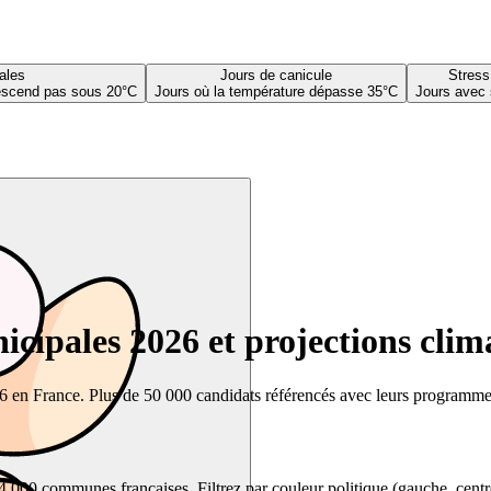
ales
Jours de canicule
Stress
descend pas sous 20°C
Jours où la température dépasse 35°C
Jours avec 
cipales 2026 et projections clim
26 en France. Plus de 50 000 candidats référencés avec leurs programmes,
00 communes françaises. Filtrez par couleur politique (gauche, centre, dr