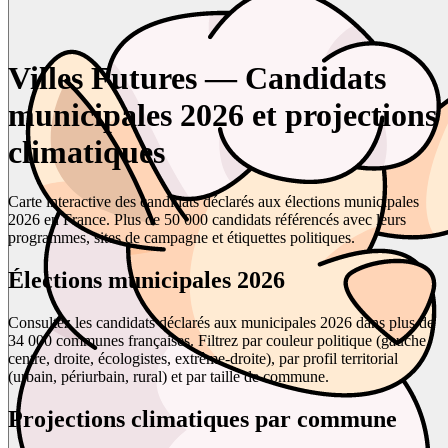
Villes Futures — Candidats
municipales 2026 et projections
climatiques
Carte interactive des candidats déclarés aux élections municipales
2026 en France. Plus de 50 000 candidats référencés avec leurs
programmes, sites de campagne et étiquettes politiques.
Élections municipales 2026
Consultez les candidats déclarés aux municipales 2026 dans plus de
34 000 communes françaises. Filtrez par couleur politique (gauche,
centre, droite, écologistes, extrême-droite), par profil territorial
(urbain, périurbain, rural) et par taille de commune.
Projections climatiques par commune