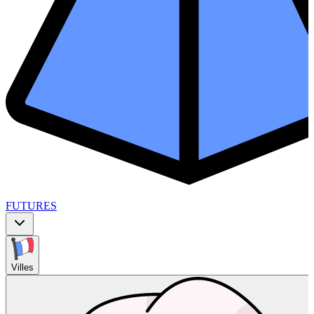
FUTURES
Villes