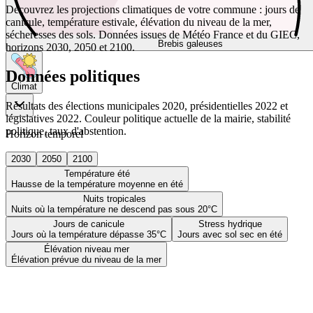
Découvrez les projections climatiques de votre commune : jours de
canicule, température estivale, élévation du niveau de la mer,
sécheresses des sols. Données issues de Météo France et du GIEC,
Brebis galeuses
horizons 2030, 2050 et 2100.
Données politiques
Climat
Résultats des élections municipales 2020, présidentielles 2022 et
législatives 2022. Couleur politique actuelle de la mairie, stabilité
politique, taux d'abstention.
Horizon temporel
2030
2050
2100
Température été
Hausse de la température moyenne en été
Nuits tropicales
Nuits où la température ne descend pas sous 20°C
Jours de canicule
Stress hydrique
Jours où la température dépasse 35°C
Jours avec sol sec en été
Élévation niveau mer
Élévation prévue du niveau de la mer