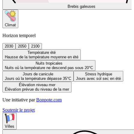
Brebis galeuses
Climat
Horizon temporel
2030
2050
2100
Température été
Hausse de la température moyenne en été
Nuits tropicales
Nuits où la température ne descend pas sous 20°C
Jours de canicule
Stress hydrique
Jours où la température dépasse 35°C
Jours avec sol sec en été
Élévation niveau mer
Élévation prévue du niveau de la mer
Une initiative par
Bonpote.com
Soutenir le projet
Villes