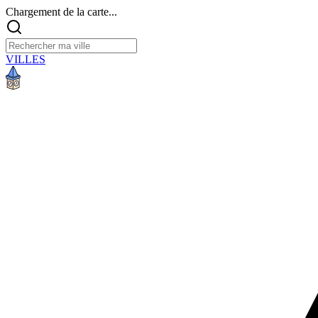
Chargement de la carte...
VILLES