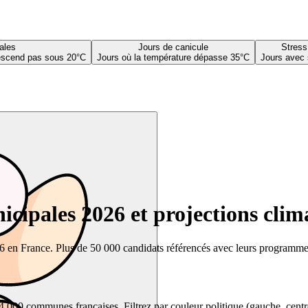
ales
Jours de canicule
Stress
descend pas sous 20°C
Jours où la température dépasse 35°C
Jours avec 
cipales 2026 et projections clim
26 en France. Plus de 50 000 candidats référencés avec leurs programmes,
00 communes françaises. Filtrez par couleur politique (gauche, centre, dr