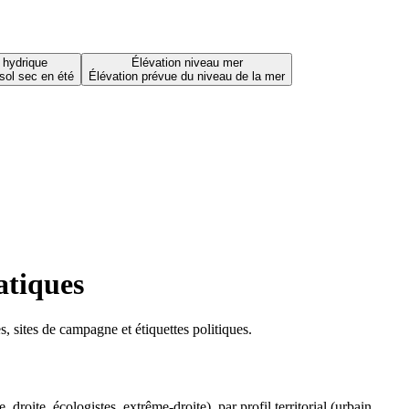
 hydrique
Élévation niveau mer
sol sec en été
Élévation prévue du niveau de la mer
atiques
 sites de campagne et étiquettes politiques.
oite, écologistes, extrême-droite), par profil territorial (urbain,