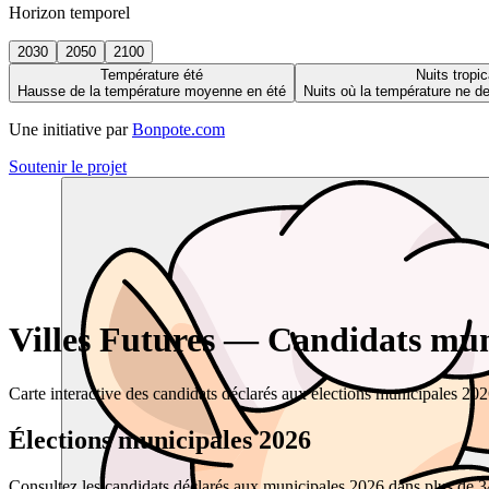
Horizon temporel
2030
2050
2100
Température été
Nuits tropic
Hausse de la température moyenne en été
Nuits où la température ne 
Une initiative par
Bonpote.com
Soutenir le projet
Villes Futures — Candidats muni
Carte interactive des candidats déclarés aux élections municipales 20
Élections municipales 2026
Consultez les candidats déclarés aux municipales 2026 dans plus de 34 0