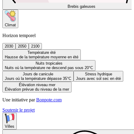
Brebis galeuses
Climat
Horizon temporel
2030
2050
2100
Température été
Hausse de la température moyenne en été
Nuits tropicales
Nuits où la température ne descend pas sous 20°C
Jours de canicule
Stress hydrique
Jours où la température dépasse 35°C
Jours avec sol sec en été
Élévation niveau mer
Élévation prévue du niveau de la mer
Une initiative par
Bonpote.com
Soutenir le projet
Villes