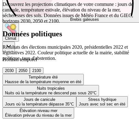
Découvrez les projections climatiques de votre commune : jours de
canicule, température estivale, élévation du niveau de la mer,
sécheresses des sols. Données issues de Météo France et du GIEC,
Brebis galeuses
horizons 2030, 2050 et 2100.
Données politiques
Climat
Résultats des élections municipales 2020, présidentielles 2022 et
législatives 2022. Couleur politique actuelle de la mairie, stabilité
politique, taux d'abstention.
Horizon temporel
2030
2050
2100
Température été
Hausse de la température moyenne en été
Nuits tropicales
Nuits où la température ne descend pas sous 20°C
Jours de canicule
Stress hydrique
Jours où la température dépasse 35°C
Jours avec sol sec en été
Élévation niveau mer
Élévation prévue du niveau de la mer