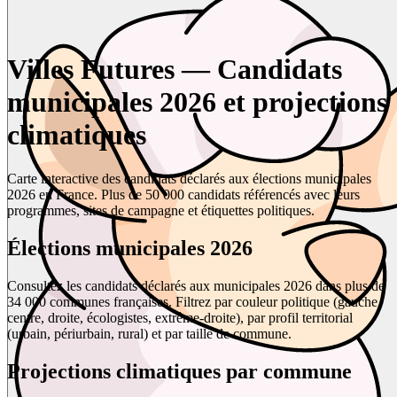
Villes Futures — Candidats
municipales 2026 et projections
climatiques
Carte interactive des candidats déclarés aux élections municipales
2026 en France. Plus de 50 000 candidats référencés avec leurs
programmes, sites de campagne et étiquettes politiques.
Élections municipales 2026
Consultez les candidats déclarés aux municipales 2026 dans plus de
34 000 communes françaises. Filtrez par couleur politique (gauche,
centre, droite, écologistes, extrême-droite), par profil territorial
(urbain, périurbain, rural) et par taille de commune.
Projections climatiques par commune