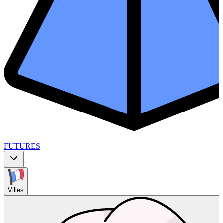
FUTURES
Villes