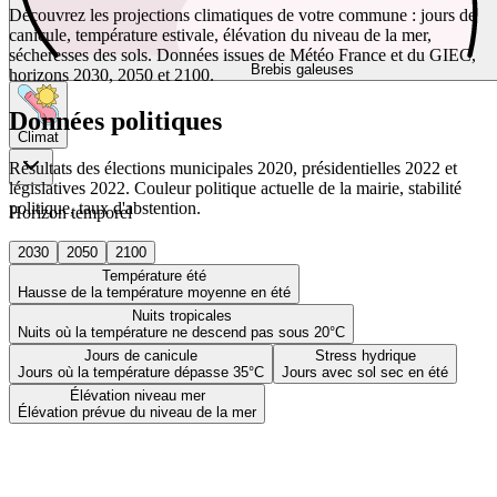
Découvrez les projections climatiques de votre commune : jours de
canicule, température estivale, élévation du niveau de la mer,
sécheresses des sols. Données issues de Météo France et du GIEC,
Brebis galeuses
horizons 2030, 2050 et 2100.
Données politiques
Climat
Résultats des élections municipales 2020, présidentielles 2022 et
législatives 2022. Couleur politique actuelle de la mairie, stabilité
politique, taux d'abstention.
Horizon temporel
2030
2050
2100
Température été
Hausse de la température moyenne en été
Nuits tropicales
Nuits où la température ne descend pas sous 20°C
Jours de canicule
Stress hydrique
Jours où la température dépasse 35°C
Jours avec sol sec en été
Élévation niveau mer
Élévation prévue du niveau de la mer