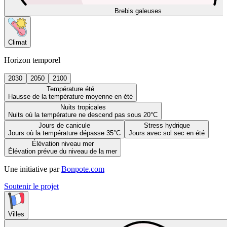
Brebis galeuses
Climat
Horizon temporel
2030
2050
2100
Température été
Hausse de la température moyenne en été
Nuits tropicales
Nuits où la température ne descend pas sous 20°C
Jours de canicule
Stress hydrique
Jours où la température dépasse 35°C
Jours avec sol sec en été
Élévation niveau mer
Élévation prévue du niveau de la mer
Une initiative par
Bonpote.com
Soutenir le projet
Villes