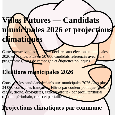
Villes Futures — Candidats
municipales 2026 et projections
climatiques
Carte interactive des candidats déclarés aux élections municipales
2026 en France. Plus de 50 000 candidats référencés avec leurs
programmes, sites de campagne et étiquettes politiques.
Élections municipales 2026
Consultez les candidats déclarés aux municipales 2026 dans plus de
34 000 communes françaises. Filtrez par couleur politique (gauche,
centre, droite, écologistes, extrême-droite), par profil territorial
(urbain, périurbain, rural) et par taille de commune.
Projections climatiques par commune