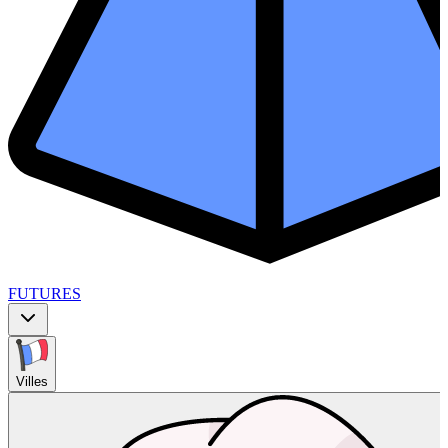
FUTURES
Villes