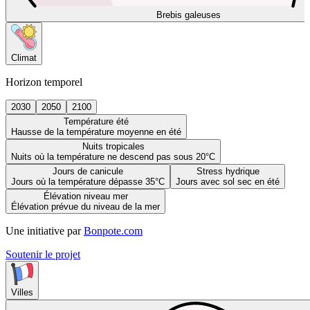
Brebis galeuses
Climat
Horizon temporel
2030
2050
2100
Température été
Hausse de la température moyenne en été
Nuits tropicales
Nuits où la température ne descend pas sous 20°C
Jours de canicule
Stress hydrique
Jours où la température dépasse 35°C
Jours avec sol sec en été
Élévation niveau mer
Élévation prévue du niveau de la mer
Une initiative par
Bonpote.com
Soutenir le projet
Villes