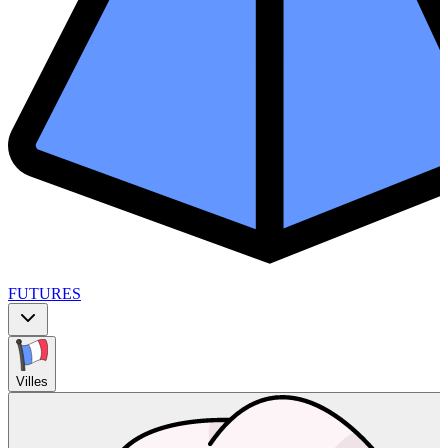
FUTURES
Villes