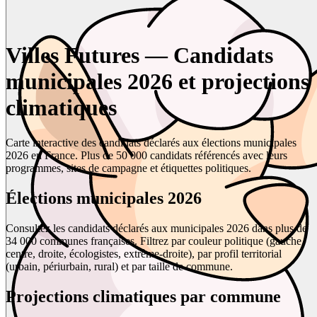
Villes Futures — Candidats
municipales 2026 et projections
climatiques
Carte interactive des candidats déclarés aux élections municipales
2026 en France. Plus de 50 000 candidats référencés avec leurs
programmes, sites de campagne et étiquettes politiques.
Élections municipales 2026
Consultez les candidats déclarés aux municipales 2026 dans plus de
34 000 communes françaises. Filtrez par couleur politique (gauche,
centre, droite, écologistes, extrême-droite), par profil territorial
(urbain, périurbain, rural) et par taille de commune.
Projections climatiques par commune