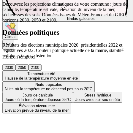
Découvrez les projections climatiques de votre commune : jours de
canicule, température estivale, élévation du niveau de la mer,
sécheresses des sols. Données issues de Météo France et du GIEC,
Brebis galeuses
horizons 2030, 2050 et 2100.
Données politiques
Climat
Résultats des élections municipales 2020, présidentielles 2022 et
législatives 2022. Couleur politique actuelle de la mairie, stabilité
politique, taux d'abstention.
Horizon temporel
2030
2050
2100
Température été
Hausse de la température moyenne en été
Nuits tropicales
Nuits où la température ne descend pas sous 20°C
Jours de canicule
Stress hydrique
Jours où la température dépasse 35°C
Jours avec sol sec en été
Élévation niveau mer
Élévation prévue du niveau de la mer