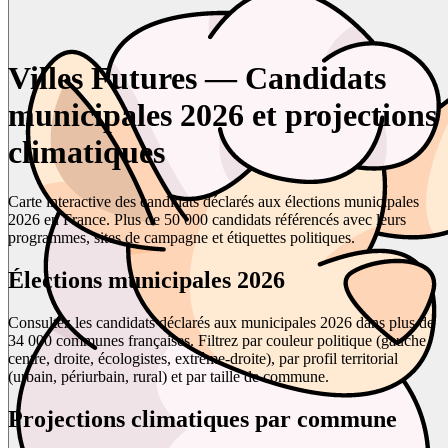
Villes Futures — Candidats
municipales 2026 et projections
climatiques
Carte interactive des candidats déclarés aux élections municipales
2026 en France. Plus de 50 000 candidats référencés avec leurs
programmes, sites de campagne et étiquettes politiques.
Élections municipales 2026
Consultez les candidats déclarés aux municipales 2026 dans plus de
34 000 communes françaises. Filtrez par couleur politique (gauche,
centre, droite, écologistes, extrême-droite), par profil territorial
(urbain, périurbain, rural) et par taille de commune.
Projections climatiques par commune