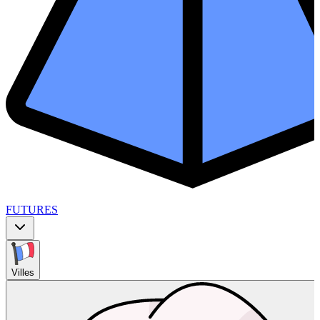
FUTURES
Villes