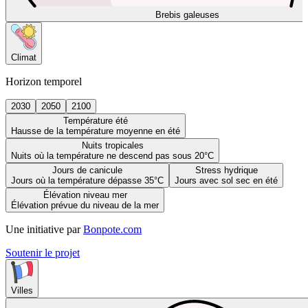
Brebis galeuses
Climat
Horizon temporel
2030
2050
2100
Température été
Hausse de la température moyenne en été
Nuits tropicales
Nuits où la température ne descend pas sous 20°C
Jours de canicule
Stress hydrique
Jours où la température dépasse 35°C
Jours avec sol sec en été
Élévation niveau mer
Élévation prévue du niveau de la mer
Une initiative par
Bonpote.com
Soutenir le projet
Villes