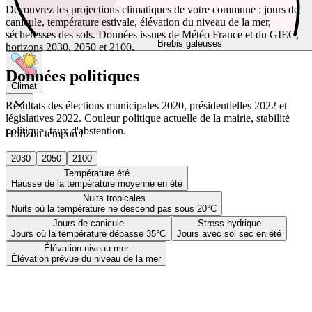
Découvrez les projections climatiques de votre commune : jours de
canicule, température estivale, élévation du niveau de la mer,
sécheresses des sols. Données issues de Météo France et du GIEC,
Brebis galeuses
horizons 2030, 2050 et 2100.
Données politiques
Climat
Résultats des élections municipales 2020, présidentielles 2022 et
législatives 2022. Couleur politique actuelle de la mairie, stabilité
politique, taux d'abstention.
Horizon temporel
2030
2050
2100
Température été
Hausse de la température moyenne en été
Nuits tropicales
Nuits où la température ne descend pas sous 20°C
Jours de canicule
Stress hydrique
Jours où la température dépasse 35°C
Jours avec sol sec en été
Élévation niveau mer
Élévation prévue du niveau de la mer