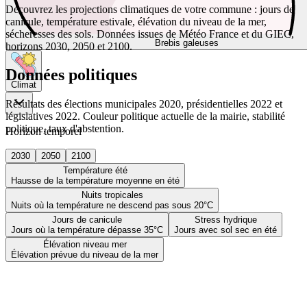
Découvrez les projections climatiques de votre commune : jours de
canicule, température estivale, élévation du niveau de la mer,
sécheresses des sols. Données issues de Météo France et du GIEC,
Brebis galeuses
horizons 2030, 2050 et 2100.
Données politiques
Climat
Résultats des élections municipales 2020, présidentielles 2022 et
législatives 2022. Couleur politique actuelle de la mairie, stabilité
politique, taux d'abstention.
Horizon temporel
2030
2050
2100
Température été
Hausse de la température moyenne en été
Nuits tropicales
Nuits où la température ne descend pas sous 20°C
Jours de canicule
Stress hydrique
Jours où la température dépasse 35°C
Jours avec sol sec en été
Élévation niveau mer
Élévation prévue du niveau de la mer