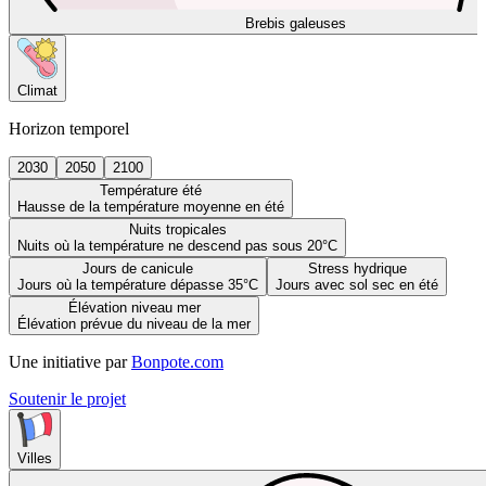
Brebis galeuses
Climat
Horizon temporel
2030
2050
2100
Température été
Hausse de la température moyenne en été
Nuits tropicales
Nuits où la température ne descend pas sous 20°C
Jours de canicule
Stress hydrique
Jours où la température dépasse 35°C
Jours avec sol sec en été
Élévation niveau mer
Élévation prévue du niveau de la mer
Une initiative par
Bonpote.com
Soutenir le projet
Villes