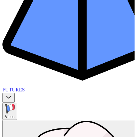
FUTURES
Villes