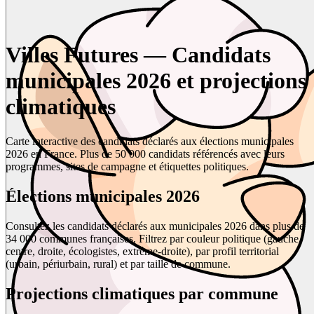
Villes Futures — Candidats
municipales 2026 et projections
climatiques
Carte interactive des candidats déclarés aux élections municipales
2026 en France. Plus de 50 000 candidats référencés avec leurs
programmes, sites de campagne et étiquettes politiques.
Élections municipales 2026
Consultez les candidats déclarés aux municipales 2026 dans plus de
34 000 communes françaises. Filtrez par couleur politique (gauche,
centre, droite, écologistes, extrême-droite), par profil territorial
(urbain, périurbain, rural) et par taille de commune.
Projections climatiques par commune