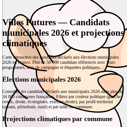
Villes Futures — Candidats
municipales 2026 et projections
climatiques
Carte interactive des candidats déclarés aux élections municipales
2026 en France. Plus de 50 000 candidats référencés avec leurs
programmes, sites de campagne et étiquettes politiques.
Élections municipales 2026
Consultez les candidats déclarés aux municipales 2026 dans plus de
34 000 communes françaises. Filtrez par couleur politique (gauche,
centre, droite, écologistes, extrême-droite), par profil territorial
(urbain, périurbain, rural) et par taille de commune.
Projections climatiques par commune