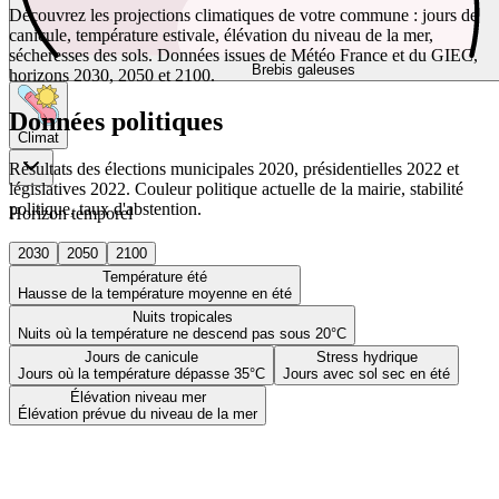
Découvrez les projections climatiques de votre commune : jours de
canicule, température estivale, élévation du niveau de la mer,
sécheresses des sols. Données issues de Météo France et du GIEC,
Brebis galeuses
horizons 2030, 2050 et 2100.
Données politiques
Climat
Résultats des élections municipales 2020, présidentielles 2022 et
législatives 2022. Couleur politique actuelle de la mairie, stabilité
politique, taux d'abstention.
Horizon temporel
2030
2050
2100
Température été
Hausse de la température moyenne en été
Nuits tropicales
Nuits où la température ne descend pas sous 20°C
Jours de canicule
Stress hydrique
Jours où la température dépasse 35°C
Jours avec sol sec en été
Élévation niveau mer
Élévation prévue du niveau de la mer