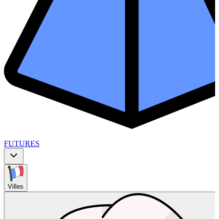
FUTURES
Villes