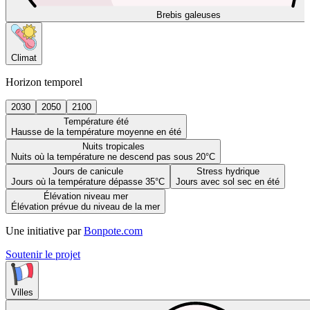
Brebis galeuses
Climat
Horizon temporel
2030
2050
2100
Température été
Hausse de la température moyenne en été
Nuits tropicales
Nuits où la température ne descend pas sous 20°C
Jours de canicule
Stress hydrique
Jours où la température dépasse 35°C
Jours avec sol sec en été
Élévation niveau mer
Élévation prévue du niveau de la mer
Une initiative par
Bonpote.com
Soutenir le projet
Villes