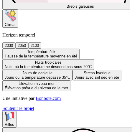
Brebis galeuses
Climat
Horizon temporel
2030
2050
2100
Température été
Hausse de la température moyenne en été
Nuits tropicales
Nuits où la température ne descend pas sous 20°C
Jours de canicule
Stress hydrique
Jours où la température dépasse 35°C
Jours avec sol sec en été
Élévation niveau mer
Élévation prévue du niveau de la mer
Une initiative par
Bonpote.com
Soutenir le projet
Villes