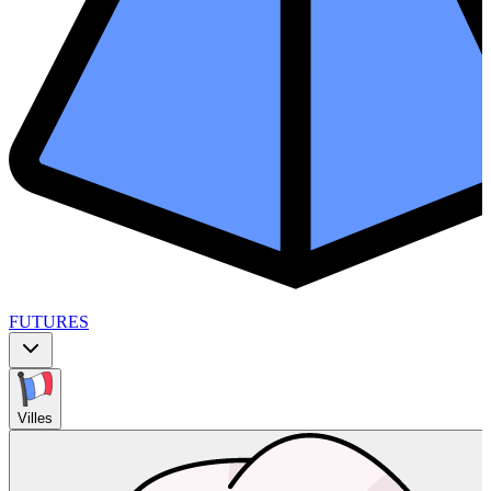
FUTURES
Villes