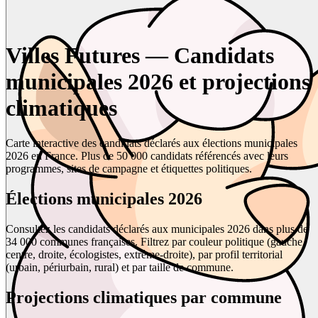
Villes Futures — Candidats
municipales 2026 et projections
climatiques
Carte interactive des candidats déclarés aux élections municipales
2026 en France. Plus de 50 000 candidats référencés avec leurs
programmes, sites de campagne et étiquettes politiques.
Élections municipales 2026
Consultez les candidats déclarés aux municipales 2026 dans plus de
34 000 communes françaises. Filtrez par couleur politique (gauche,
centre, droite, écologistes, extrême-droite), par profil territorial
(urbain, périurbain, rural) et par taille de commune.
Projections climatiques par commune