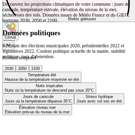
Découvrez les projections climatiques de votre commune : jours de
canicule, température estivale, élévation du niveau de la mer,
sécheresses des sols. Données issues de Météo France et du GIEC,
Brebis galeuses
horizons 2030, 2050 et 2100.
Données politiques
Climat
Résultats des élections municipales 2020, présidentielles 2022 et
législatives 2022. Couleur politique actuelle de la mairie, stabilité
politique, taux d'abstention.
Horizon temporel
2030
2050
2100
Température été
Hausse de la température moyenne en été
Nuits tropicales
Nuits où la température ne descend pas sous 20°C
Jours de canicule
Stress hydrique
Jours où la température dépasse 35°C
Jours avec sol sec en été
Élévation niveau mer
Élévation prévue du niveau de la mer