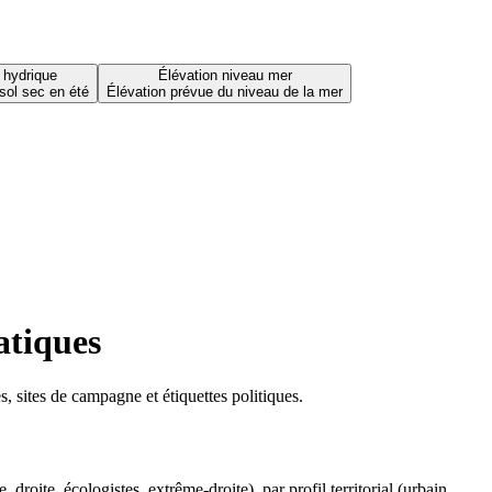
 hydrique
Élévation niveau mer
sol sec en été
Élévation prévue du niveau de la mer
atiques
 sites de campagne et étiquettes politiques.
oite, écologistes, extrême-droite), par profil territorial (urbain,