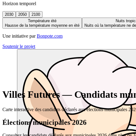
Horizon temporel
2030
2050
2100
Température été
Nuits tropic
Hausse de la température moyenne en été
Nuits où la température ne 
Une initiative par
Bonpote.com
Soutenir le projet
Villes Futures — Candidats muni
Carte interactive des candidats déclarés aux élections municipales 20
Élections municipales 2026
Consultez les candidats déclarés aux municipales 2026 dans plus de 34 0