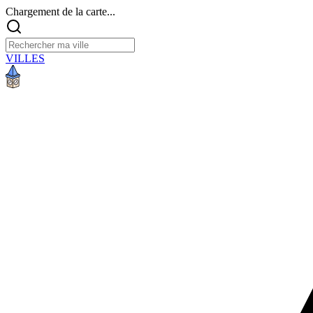
Chargement de la carte...
VILLES