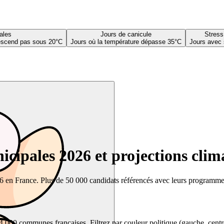
ales
Jours de canicule
Stress
descend pas sous 20°C
Jours où la température dépasse 35°C
Jours avec 
cipales 2026 et projections clim
26 en France. Plus de 50 000 candidats référencés avec leurs programmes,
00 communes françaises. Filtrez par couleur politique (gauche, centre, dr