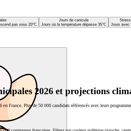
ales
Jours de canicule
Stress
descend pas sous 20°C
Jours où la température dépasse 35°C
Jours avec 
cipales 2026 et projections clim
26 en France. Plus de 50 000 candidats référencés avec leurs programmes,
00 communes françaises. Filtrez par couleur politique (gauche, centre, dr