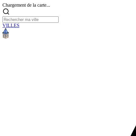
Chargement de la carte...
VILLES