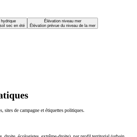
 hydrique
Élévation niveau mer
sol sec en été
Élévation prévue du niveau de la mer
atiques
 sites de campagne et étiquettes politiques.
oite, écologistes, extrême-droite), par profil territorial (urbain,