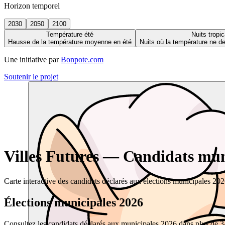
Horizon temporel
2030
2050
2100
Température été
Nuits tropic
Hausse de la température moyenne en été
Nuits où la température ne 
Une initiative par
Bonpote.com
Soutenir le projet
Villes Futures — Candidats muni
Carte interactive des candidats déclarés aux élections municipales 20
Élections municipales 2026
Consultez les candidats déclarés aux municipales 2026 dans plus de 34 0