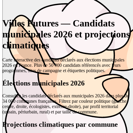
Villes Futures — Candidats
municipales 2026 et projections
climatiques
Carte interactive des candidats déclarés aux élections municipales
2026 en France. Plus de 50 000 candidats référencés avec leurs
programmes, sites de campagne et étiquettes politiques.
Élections municipales 2026
Consultez les candidats déclarés aux municipales 2026 dans plus de
34 000 communes françaises. Filtrez par couleur politique (gauche,
centre, droite, écologistes, extrême-droite), par profil territorial
(urbain, périurbain, rural) et par taille de commune.
Projections climatiques par commune