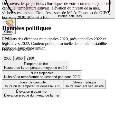
Découvrez les projections climatiques de votre commune : jours de
canicule, température estivale, élévation du niveau de la mer,
sécheresses des sols. Données issues de Météo France et du GIEC,
Brebis galeuses
horizons 2030, 2050 et 2100.
Données politiques
Climat
Résultats des élections municipales 2020, présidentielles 2022 et
législatives 2022. Couleur politique actuelle de la mairie, stabilité
politique, taux d'abstention.
Horizon temporel
2030
2050
2100
Température été
Hausse de la température moyenne en été
Nuits tropicales
Nuits où la température ne descend pas sous 20°C
Jours de canicule
Stress hydrique
Jours où la température dépasse 35°C
Jours avec sol sec en été
Élévation niveau mer
Élévation prévue du niveau de la mer