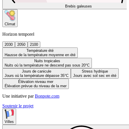
Brebis galeuses
Climat
Horizon temporel
2030
2050
2100
Température été
Hausse de la température moyenne en été
Nuits tropicales
Nuits où la température ne descend pas sous 20°C
Jours de canicule
Stress hydrique
Jours où la température dépasse 35°C
Jours avec sol sec en été
Élévation niveau mer
Élévation prévue du niveau de la mer
Une initiative par
Bonpote.com
Soutenir le projet
Villes