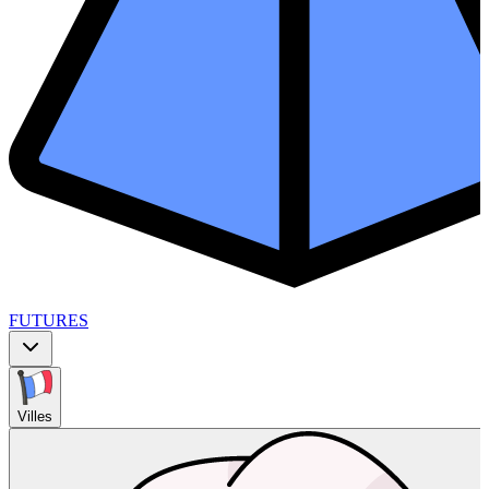
FUTURES
Villes