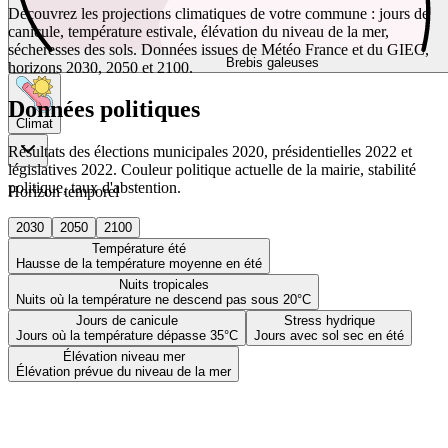
Découvrez les projections climatiques de votre commune : jours de
canicule, température estivale, élévation du niveau de la mer,
sécheresses des sols. Données issues de Météo France et du GIEC,
Brebis galeuses
horizons 2030, 2050 et 2100.
Données politiques
Climat
Résultats des élections municipales 2020, présidentielles 2022 et
législatives 2022. Couleur politique actuelle de la mairie, stabilité
politique, taux d'abstention.
Horizon temporel
2030
2050
2100
Température été
Hausse de la température moyenne en été
Nuits tropicales
Nuits où la température ne descend pas sous 20°C
Jours de canicule
Stress hydrique
Jours où la température dépasse 35°C
Jours avec sol sec en été
Élévation niveau mer
Élévation prévue du niveau de la mer