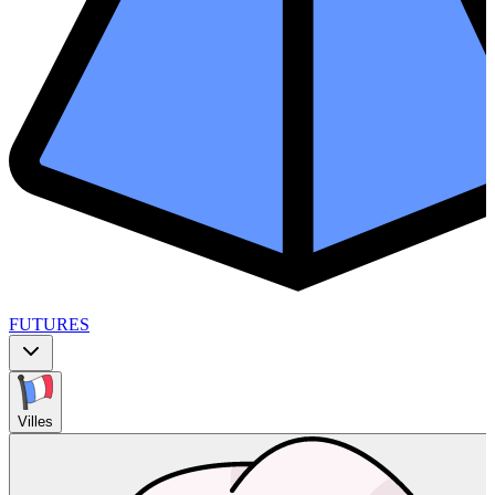
FUTURES
Villes