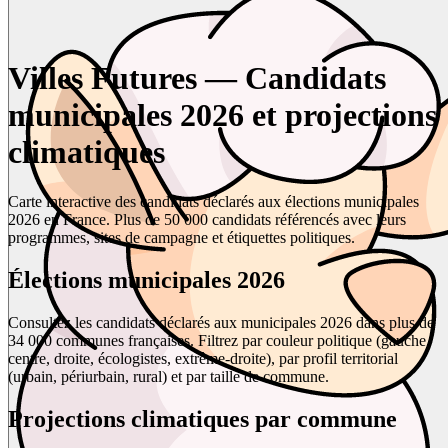
Villes Futures — Candidats
municipales 2026 et projections
climatiques
Carte interactive des candidats déclarés aux élections municipales
2026 en France. Plus de 50 000 candidats référencés avec leurs
programmes, sites de campagne et étiquettes politiques.
Élections municipales 2026
Consultez les candidats déclarés aux municipales 2026 dans plus de
34 000 communes françaises. Filtrez par couleur politique (gauche,
centre, droite, écologistes, extrême-droite), par profil territorial
(urbain, périurbain, rural) et par taille de commune.
Projections climatiques par commune