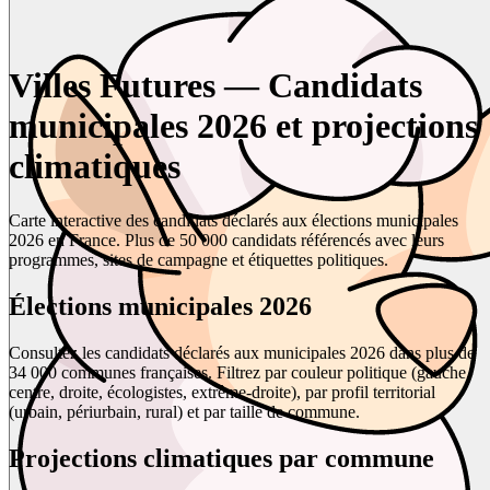
Villes Futures — Candidats
municipales 2026 et projections
climatiques
Carte interactive des candidats déclarés aux élections municipales
2026 en France. Plus de 50 000 candidats référencés avec leurs
programmes, sites de campagne et étiquettes politiques.
Élections municipales 2026
Consultez les candidats déclarés aux municipales 2026 dans plus de
34 000 communes françaises. Filtrez par couleur politique (gauche,
centre, droite, écologistes, extrême-droite), par profil territorial
(urbain, périurbain, rural) et par taille de commune.
Projections climatiques par commune