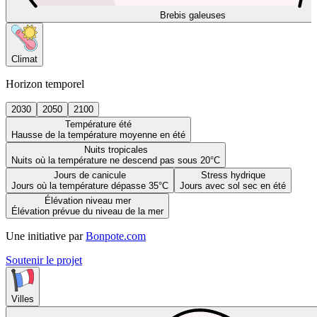
Brebis galeuses
Climat
Horizon temporel
2030
2050
2100
Température été
Hausse de la température moyenne en été
Nuits tropicales
Nuits où la température ne descend pas sous 20°C
Jours de canicule
Stress hydrique
Jours où la température dépasse 35°C
Jours avec sol sec en été
Élévation niveau mer
Élévation prévue du niveau de la mer
Une initiative par
Bonpote.com
Soutenir le projet
Villes