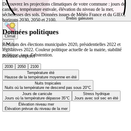
Découvrez les projections climatiques de votre commune : jours de
canicule, température estivale, élévation du niveau de la mer,
sécheresses des sols. Données issues de Météo France et du GIEC,
Brebis galeuses
horizons 2030, 2050 et 2100.
Données politiques
Climat
Résultats des élections municipales 2020, présidentielles 2022 et
législatives 2022. Couleur politique actuelle de la mairie, stabilité
politique, taux d'abstention.
Horizon temporel
2030
2050
2100
Température été
Hausse de la température moyenne en été
Nuits tropicales
Nuits où la température ne descend pas sous 20°C
Jours de canicule
Stress hydrique
Jours où la température dépasse 35°C
Jours avec sol sec en été
Élévation niveau mer
Élévation prévue du niveau de la mer