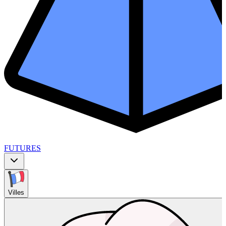
FUTURES
Villes