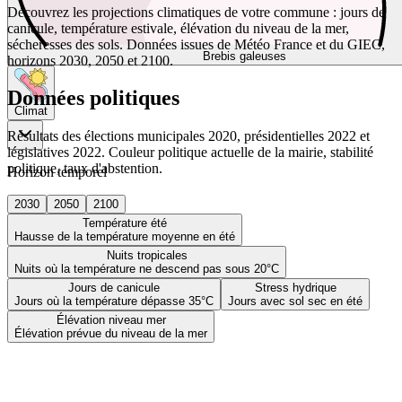
Découvrez les projections climatiques de votre commune : jours de
canicule, température estivale, élévation du niveau de la mer,
sécheresses des sols. Données issues de Météo France et du GIEC,
Brebis galeuses
horizons 2030, 2050 et 2100.
Données politiques
Climat
Résultats des élections municipales 2020, présidentielles 2022 et
législatives 2022. Couleur politique actuelle de la mairie, stabilité
politique, taux d'abstention.
Horizon temporel
2030
2050
2100
Température été
Hausse de la température moyenne en été
Nuits tropicales
Nuits où la température ne descend pas sous 20°C
Jours de canicule
Stress hydrique
Jours où la température dépasse 35°C
Jours avec sol sec en été
Élévation niveau mer
Élévation prévue du niveau de la mer