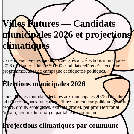
Villes Futures — Candidats
municipales 2026 et projections
climatiques
Carte interactive des candidats déclarés aux élections municipales
2026 en France. Plus de 50 000 candidats référencés avec leurs
programmes, sites de campagne et étiquettes politiques.
Élections municipales 2026
Consultez les candidats déclarés aux municipales 2026 dans plus de
34 000 communes françaises. Filtrez par couleur politique (gauche,
centre, droite, écologistes, extrême-droite), par profil territorial
(urbain, périurbain, rural) et par taille de commune.
Projections climatiques par commune