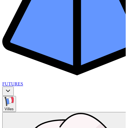
FUTURES
Villes