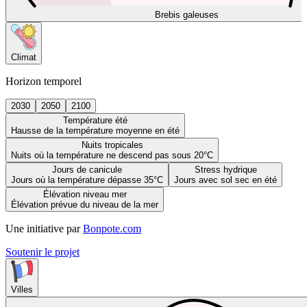
Brebis galeuses
Climat
Horizon temporel
2030
2050
2100
Température été
Hausse de la température moyenne en été
Nuits tropicales
Nuits où la température ne descend pas sous 20°C
Jours de canicule
Stress hydrique
Jours où la température dépasse 35°C
Jours avec sol sec en été
Élévation niveau mer
Élévation prévue du niveau de la mer
Une initiative par
Bonpote.com
Soutenir le projet
Villes