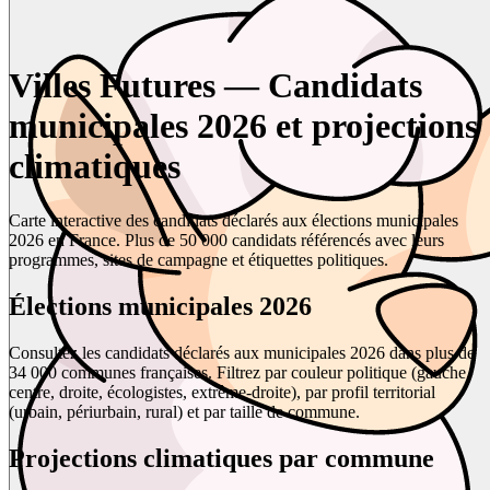
Villes Futures — Candidats
municipales 2026 et projections
climatiques
Carte interactive des candidats déclarés aux élections municipales
2026 en France. Plus de 50 000 candidats référencés avec leurs
programmes, sites de campagne et étiquettes politiques.
Élections municipales 2026
Consultez les candidats déclarés aux municipales 2026 dans plus de
34 000 communes françaises. Filtrez par couleur politique (gauche,
centre, droite, écologistes, extrême-droite), par profil territorial
(urbain, périurbain, rural) et par taille de commune.
Projections climatiques par commune