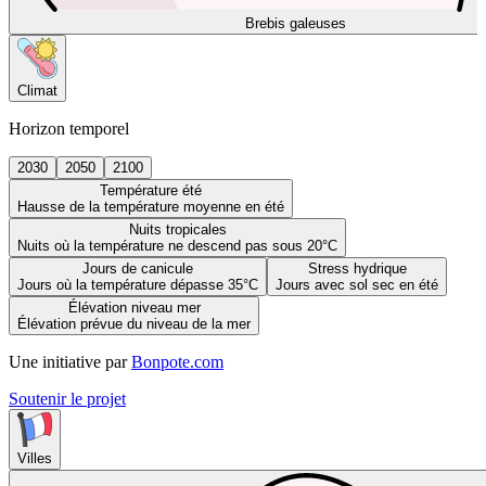
Brebis galeuses
Climat
Horizon temporel
2030
2050
2100
Température été
Hausse de la température moyenne en été
Nuits tropicales
Nuits où la température ne descend pas sous 20°C
Jours de canicule
Stress hydrique
Jours où la température dépasse 35°C
Jours avec sol sec en été
Élévation niveau mer
Élévation prévue du niveau de la mer
Une initiative par
Bonpote.com
Soutenir le projet
Villes