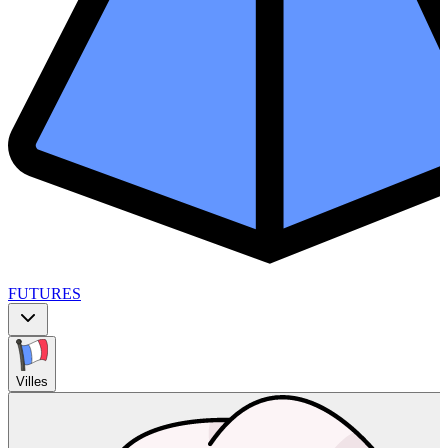
FUTURES
Villes