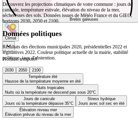
Découvrez les projections climatiques de votre commune : jours de
canicule, température estivale, élévation du niveau de la mer,
sécheresses des sols. Données issues de Météo France et du GIEC,
Brebis galeuses
horizons 2030, 2050 et 2100.
Données politiques
Climat
Résultats des élections municipales 2020, présidentielles 2022 et
législatives 2022. Couleur politique actuelle de la mairie, stabilité
politique, taux d'abstention.
Horizon temporel
2030
2050
2100
Température été
Hausse de la température moyenne en été
Nuits tropicales
Nuits où la température ne descend pas sous 20°C
Jours de canicule
Stress hydrique
Jours où la température dépasse 35°C
Jours avec sol sec en été
Élévation niveau mer
Élévation prévue du niveau de la mer