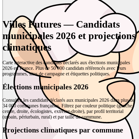
Villes Futures — Candidats
municipales 2026 et projections
climatiques
Carte interactive des candidats déclarés aux élections municipales
2026 en France. Plus de 50 000 candidats référencés avec leurs
programmes, sites de campagne et étiquettes politiques.
Élections municipales 2026
Consultez les candidats déclarés aux municipales 2026 dans plus de
34 000 communes françaises. Filtrez par couleur politique (gauche,
centre, droite, écologistes, extrême-droite), par profil territorial
(urbain, périurbain, rural) et par taille de commune.
Projections climatiques par commune