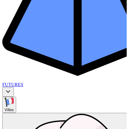
FUTURES
Villes