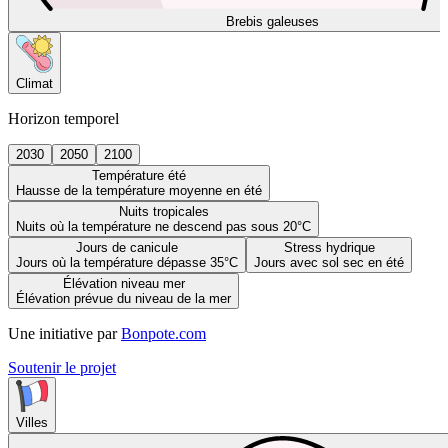
Brebis galeuses
Climat
Horizon temporel
2030
2050
2100
Température été
Hausse de la température moyenne en été
Nuits tropicales
Nuits où la température ne descend pas sous 20°C
Jours de canicule
Stress hydrique
Jours où la température dépasse 35°C
Jours avec sol sec en été
Élévation niveau mer
Élévation prévue du niveau de la mer
Une initiative par
Bonpote.com
Soutenir le projet
Villes