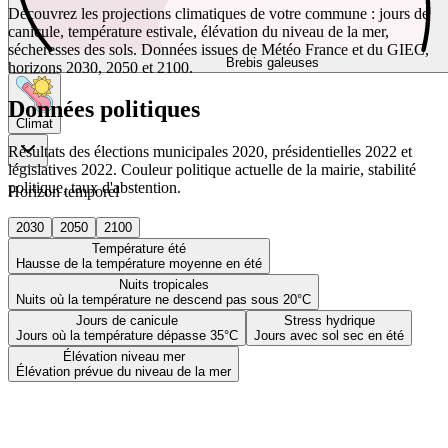
Découvrez les projections climatiques de votre commune : jours de
canicule, température estivale, élévation du niveau de la mer,
sécheresses des sols. Données issues de Météo France et du GIEC,
Brebis galeuses
horizons 2030, 2050 et 2100.
Données politiques
Climat
Résultats des élections municipales 2020, présidentielles 2022 et
législatives 2022. Couleur politique actuelle de la mairie, stabilité
politique, taux d'abstention.
Horizon temporel
2030
2050
2100
Température été
Hausse de la température moyenne en été
Nuits tropicales
Nuits où la température ne descend pas sous 20°C
Jours de canicule
Stress hydrique
Jours où la température dépasse 35°C
Jours avec sol sec en été
Élévation niveau mer
Élévation prévue du niveau de la mer