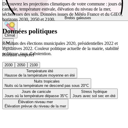
Découvrez les projections climatiques de votre commune : jours de
canicule, température estivale, élévation du niveau de la mer,
sécheresses des sols. Données issues de Météo France et du GIEC,
Brebis galeuses
horizons 2030, 2050 et 2100.
Données politiques
Climat
Résultats des élections municipales 2020, présidentielles 2022 et
législatives 2022. Couleur politique actuelle de la mairie, stabilité
politique, taux d'abstention.
Horizon temporel
2030
2050
2100
Température été
Hausse de la température moyenne en été
Nuits tropicales
Nuits où la température ne descend pas sous 20°C
Jours de canicule
Stress hydrique
Jours où la température dépasse 35°C
Jours avec sol sec en été
Élévation niveau mer
Élévation prévue du niveau de la mer