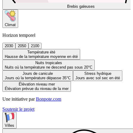
Brebis galeuses
Climat
Horizon temporel
2030
2050
2100
Température été
Hausse de la température moyenne en été
Nuits tropicales
Nuits où la température ne descend pas sous 20°C
Jours de canicule
Stress hydrique
Jours où la température dépasse 35°C
Jours avec sol sec en été
Élévation niveau mer
Élévation prévue du niveau de la mer
Une initiative par
Bonpote.com
Soutenir le projet
Villes