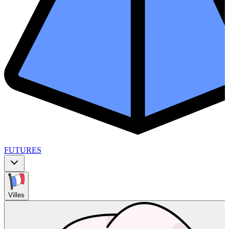
FUTURES
Villes