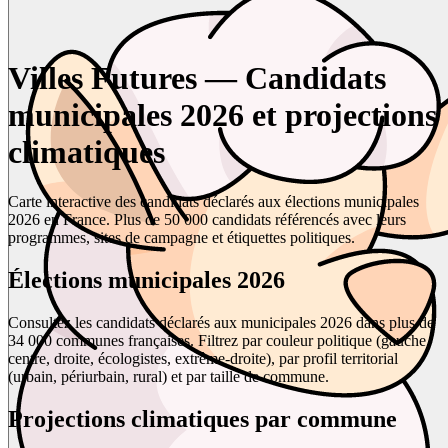
Villes Futures — Candidats
municipales 2026 et projections
climatiques
Carte interactive des candidats déclarés aux élections municipales
2026 en France. Plus de 50 000 candidats référencés avec leurs
programmes, sites de campagne et étiquettes politiques.
Élections municipales 2026
Consultez les candidats déclarés aux municipales 2026 dans plus de
34 000 communes françaises. Filtrez par couleur politique (gauche,
centre, droite, écologistes, extrême-droite), par profil territorial
(urbain, périurbain, rural) et par taille de commune.
Projections climatiques par commune