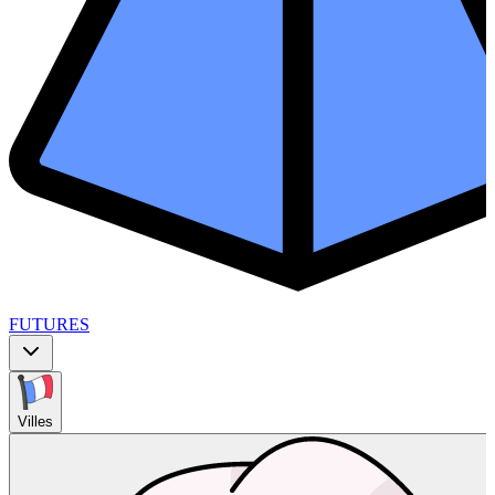
FUTURES
Villes