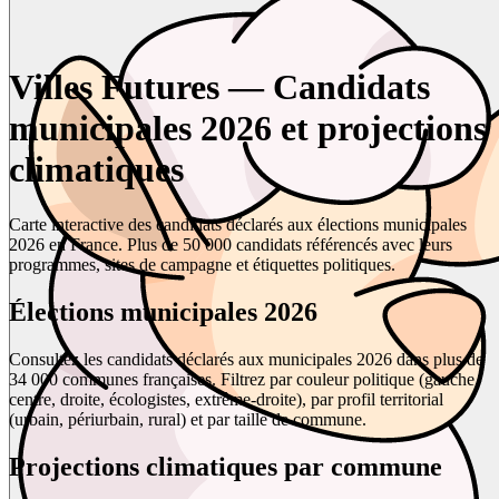
Villes Futures — Candidats
municipales 2026 et projections
climatiques
Carte interactive des candidats déclarés aux élections municipales
2026 en France. Plus de 50 000 candidats référencés avec leurs
programmes, sites de campagne et étiquettes politiques.
Élections municipales 2026
Consultez les candidats déclarés aux municipales 2026 dans plus de
34 000 communes françaises. Filtrez par couleur politique (gauche,
centre, droite, écologistes, extrême-droite), par profil territorial
(urbain, périurbain, rural) et par taille de commune.
Projections climatiques par commune