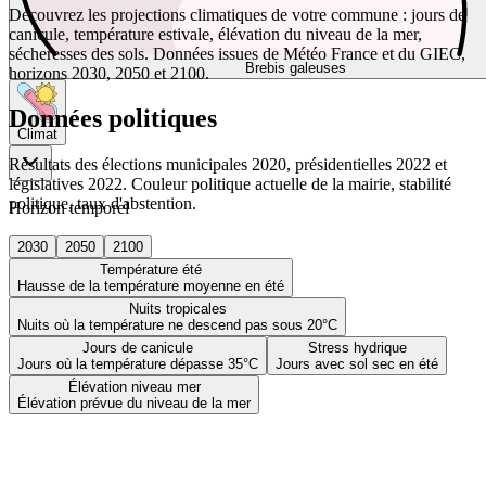
Découvrez les projections climatiques de votre commune : jours de
canicule, température estivale, élévation du niveau de la mer,
sécheresses des sols. Données issues de Météo France et du GIEC,
Brebis galeuses
horizons 2030, 2050 et 2100.
Données politiques
Climat
Résultats des élections municipales 2020, présidentielles 2022 et
législatives 2022. Couleur politique actuelle de la mairie, stabilité
politique, taux d'abstention.
Horizon temporel
2030
2050
2100
Température été
Hausse de la température moyenne en été
Nuits tropicales
Nuits où la température ne descend pas sous 20°C
Jours de canicule
Stress hydrique
Jours où la température dépasse 35°C
Jours avec sol sec en été
Élévation niveau mer
Élévation prévue du niveau de la mer