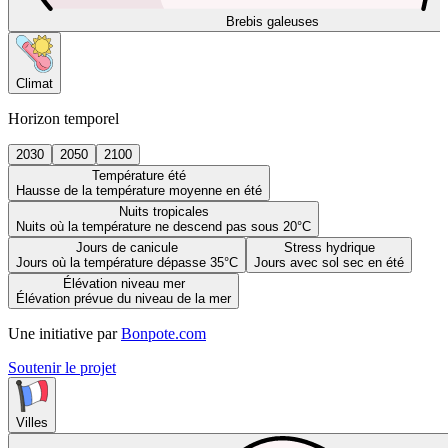
Brebis galeuses
Climat
Horizon temporel
2030
2050
2100
Température été
Hausse de la température moyenne en été
Nuits tropicales
Nuits où la température ne descend pas sous 20°C
Jours de canicule
Stress hydrique
Jours où la température dépasse 35°C
Jours avec sol sec en été
Élévation niveau mer
Élévation prévue du niveau de la mer
Une initiative par
Bonpote.com
Soutenir le projet
Villes