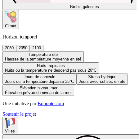
Brebis galeuses
Climat
Horizon temporel
2030
2050
2100
Température été
Hausse de la température moyenne en été
Nuits tropicales
Nuits où la température ne descend pas sous 20°C
Jours de canicule
Stress hydrique
Jours où la température dépasse 35°C
Jours avec sol sec en été
Élévation niveau mer
Élévation prévue du niveau de la mer
Une initiative par
Bonpote.com
Soutenir le projet
Villes