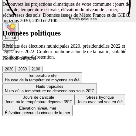
Découvrez les projections climatiques de votre commune : jours de
canicule, température estivale, élévation du niveau de la mer,
sécheresses des sols. Données issues de Météo France et du GIEC,
Brebis galeuses
horizons 2030, 2050 et 2100.
Données politiques
Climat
Résultats des élections municipales 2020, présidentielles 2022 et
législatives 2022. Couleur politique actuelle de la mairie, stabilité
politique, taux d'abstention.
Horizon temporel
2030
2050
2100
Température été
Hausse de la température moyenne en été
Nuits tropicales
Nuits où la température ne descend pas sous 20°C
Jours de canicule
Stress hydrique
Jours où la température dépasse 35°C
Jours avec sol sec en été
Élévation niveau mer
Élévation prévue du niveau de la mer