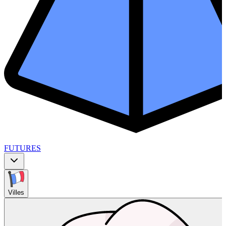
FUTURES
Villes