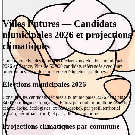
Villes Futures — Candidats
municipales 2026 et projections
climatiques
Carte interactive des candidats déclarés aux élections municipales
2026 en France. Plus de 50 000 candidats référencés avec leurs
programmes, sites de campagne et étiquettes politiques.
Élections municipales 2026
Consultez les candidats déclarés aux municipales 2026 dans plus de
34 000 communes françaises. Filtrez par couleur politique (gauche,
centre, droite, écologistes, extrême-droite), par profil territorial
(urbain, périurbain, rural) et par taille de commune.
Projections climatiques par commune