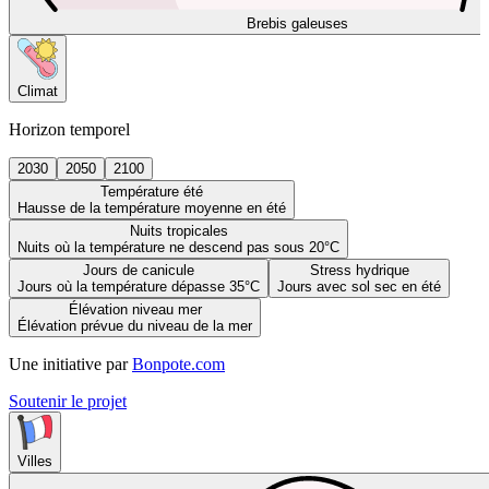
Brebis galeuses
Climat
Horizon temporel
2030
2050
2100
Température été
Hausse de la température moyenne en été
Nuits tropicales
Nuits où la température ne descend pas sous 20°C
Jours de canicule
Stress hydrique
Jours où la température dépasse 35°C
Jours avec sol sec en été
Élévation niveau mer
Élévation prévue du niveau de la mer
Une initiative par
Bonpote.com
Soutenir le projet
Villes