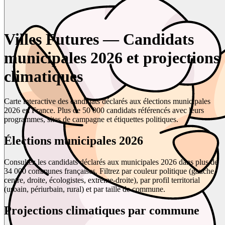
Villes Futures — Candidats
municipales 2026 et projections
climatiques
Carte interactive des candidats déclarés aux élections municipales
2026 en France. Plus de 50 000 candidats référencés avec leurs
programmes, sites de campagne et étiquettes politiques.
Élections municipales 2026
Consultez les candidats déclarés aux municipales 2026 dans plus de
34 000 communes françaises. Filtrez par couleur politique (gauche,
centre, droite, écologistes, extrême-droite), par profil territorial
(urbain, périurbain, rural) et par taille de commune.
Projections climatiques par commune