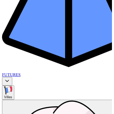
FUTURES
Villes