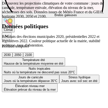
Découvrez les projections climatiques de votre commune : jours de
canicule, température estivale, élévation du niveau de la mer,
sécheresses des sols. Données issues de Météo France et du GIEC,
Brebis galeuses
horizons 2030, 2050 et 2100.
Données politiques
Climat
Résultats des élections municipales 2020, présidentielles 2022 et
législatives 2022. Couleur politique actuelle de la mairie, stabilité
politique, taux d'abstention.
Horizon temporel
2030
2050
2100
Température été
Hausse de la température moyenne en été
Nuits tropicales
Nuits où la température ne descend pas sous 20°C
Jours de canicule
Stress hydrique
Jours où la température dépasse 35°C
Jours avec sol sec en été
Élévation niveau mer
Élévation prévue du niveau de la mer