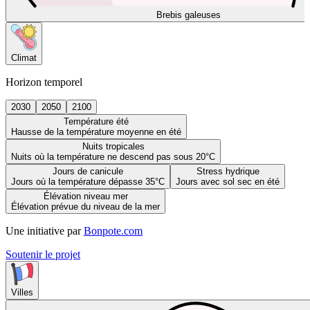
Brebis galeuses
Climat
Horizon temporel
2030
2050
2100
Température été
Hausse de la température moyenne en été
Nuits tropicales
Nuits où la température ne descend pas sous 20°C
Jours de canicule
Stress hydrique
Jours où la température dépasse 35°C
Jours avec sol sec en été
Élévation niveau mer
Élévation prévue du niveau de la mer
Une initiative par
Bonpote.com
Soutenir le projet
Villes