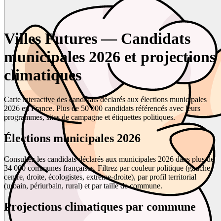
Villes Futures — Candidats
municipales 2026 et projections
climatiques
Carte interactive des candidats déclarés aux élections municipales
2026 en France. Plus de 50 000 candidats référencés avec leurs
programmes, sites de campagne et étiquettes politiques.
Élections municipales 2026
Consultez les candidats déclarés aux municipales 2026 dans plus de
34 000 communes françaises. Filtrez par couleur politique (gauche,
centre, droite, écologistes, extrême-droite), par profil territorial
(urbain, périurbain, rural) et par taille de commune.
Projections climatiques par commune