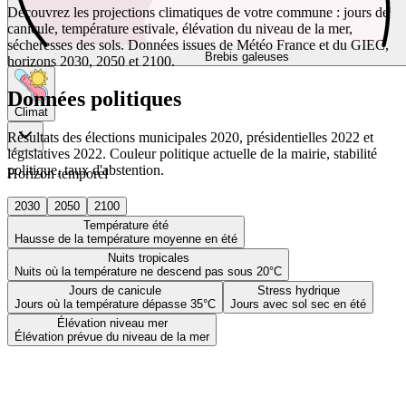
Découvrez les projections climatiques de votre commune : jours de
canicule, température estivale, élévation du niveau de la mer,
sécheresses des sols. Données issues de Météo France et du GIEC,
Brebis galeuses
horizons 2030, 2050 et 2100.
Données politiques
Climat
Résultats des élections municipales 2020, présidentielles 2022 et
législatives 2022. Couleur politique actuelle de la mairie, stabilité
politique, taux d'abstention.
Horizon temporel
2030
2050
2100
Température été
Hausse de la température moyenne en été
Nuits tropicales
Nuits où la température ne descend pas sous 20°C
Jours de canicule
Stress hydrique
Jours où la température dépasse 35°C
Jours avec sol sec en été
Élévation niveau mer
Élévation prévue du niveau de la mer