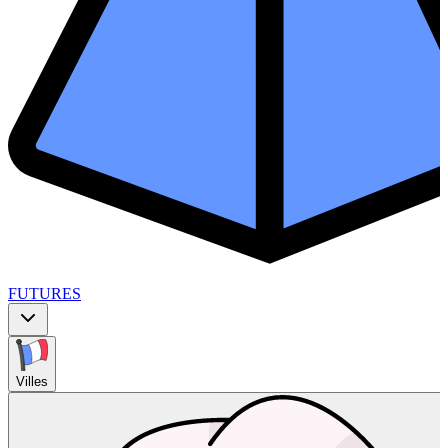
FUTURES
Villes