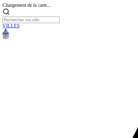
Chargement de la carte...
VILLES