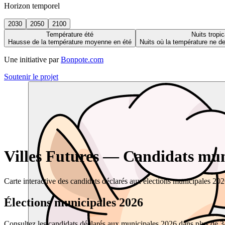
Horizon temporel
2030
2050
2100
Température été
Nuits tropic
Hausse de la température moyenne en été
Nuits où la température ne 
Une initiative par
Bonpote.com
Soutenir le projet
Villes Futures — Candidats muni
Carte interactive des candidats déclarés aux élections municipales 20
Élections municipales 2026
Consultez les candidats déclarés aux municipales 2026 dans plus de 34 0