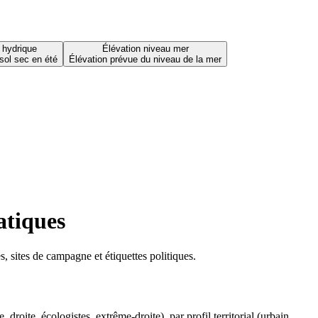
 hydrique
Élévation niveau mer
sol sec en été
Élévation prévue du niveau de la mer
atiques
 sites de campagne et étiquettes politiques.
oite, écologistes, extrême-droite), par profil territorial (urbain,