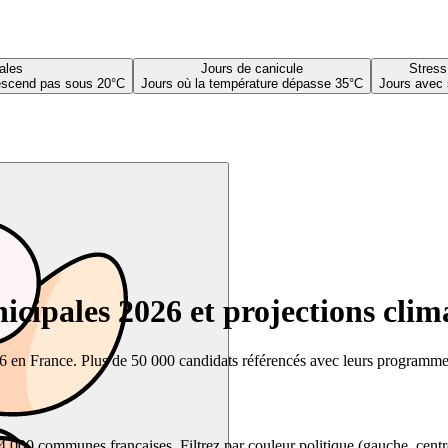
ales
Jours de canicule
Stress
descend pas sous 20°C
Jours où la température dépasse 35°C
Jours avec 
cipales 2026 et projections clim
26 en France. Plus de 50 000 candidats référencés avec leurs programmes,
00 communes françaises. Filtrez par couleur politique (gauche, centre, dr