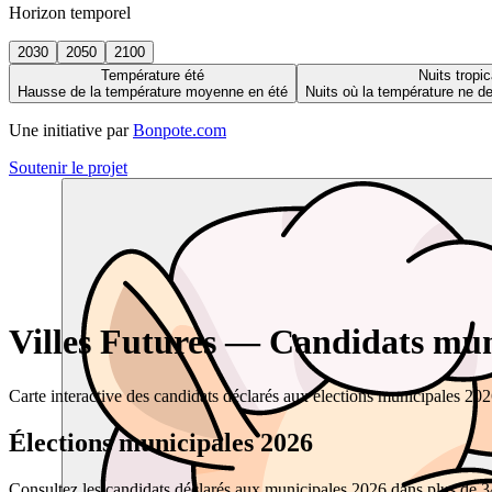
Horizon temporel
2030
2050
2100
Température été
Nuits tropic
Hausse de la température moyenne en été
Nuits où la température ne 
Une initiative par
Bonpote.com
Soutenir le projet
Villes Futures — Candidats muni
Carte interactive des candidats déclarés aux élections municipales 20
Élections municipales 2026
Consultez les candidats déclarés aux municipales 2026 dans plus de 34 0