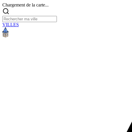
Chargement de la carte...
VILLES