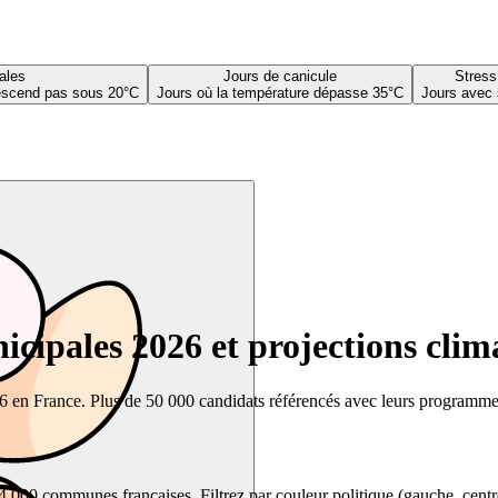
ales
Jours de canicule
Stress
descend pas sous 20°C
Jours où la température dépasse 35°C
Jours avec 
cipales 2026 et projections clim
26 en France. Plus de 50 000 candidats référencés avec leurs programmes,
00 communes françaises. Filtrez par couleur politique (gauche, centre, dr