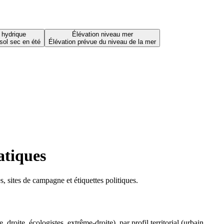
 hydrique
Élévation niveau mer
sol sec en été
Élévation prévue du niveau de la mer
atiques
 sites de campagne et étiquettes politiques.
oite, écologistes, extrême-droite), par profil territorial (urbain,