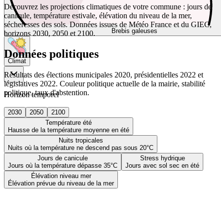
Découvrez les projections climatiques de votre commune : jours de
canicule, température estivale, élévation du niveau de la mer,
sécheresses des sols. Données issues de Météo France et du GIEC,
Brebis galeuses
horizons 2030, 2050 et 2100.
Données politiques
Climat
Résultats des élections municipales 2020, présidentielles 2022 et
législatives 2022. Couleur politique actuelle de la mairie, stabilité
politique, taux d'abstention.
Horizon temporel
2030
2050
2100
Température été
Hausse de la température moyenne en été
Nuits tropicales
Nuits où la température ne descend pas sous 20°C
Jours de canicule
Stress hydrique
Jours où la température dépasse 35°C
Jours avec sol sec en été
Élévation niveau mer
Élévation prévue du niveau de la mer