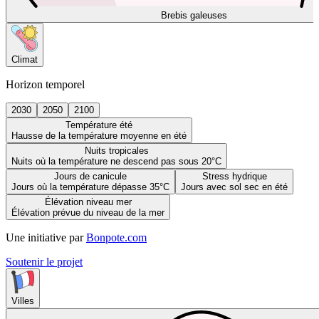
Brebis galeuses
Climat
Horizon temporel
2030
2050
2100
Température été
Hausse de la température moyenne en été
Nuits tropicales
Nuits où la température ne descend pas sous 20°C
Jours de canicule
Stress hydrique
Jours où la température dépasse 35°C
Jours avec sol sec en été
Élévation niveau mer
Élévation prévue du niveau de la mer
Une initiative par
Bonpote.com
Soutenir le projet
Villes