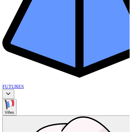
FUTURES
Villes