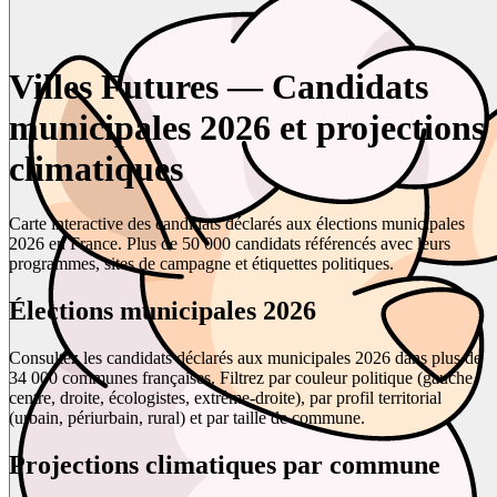
Villes Futures — Candidats
municipales 2026 et projections
climatiques
Carte interactive des candidats déclarés aux élections municipales
2026 en France. Plus de 50 000 candidats référencés avec leurs
programmes, sites de campagne et étiquettes politiques.
Élections municipales 2026
Consultez les candidats déclarés aux municipales 2026 dans plus de
34 000 communes françaises. Filtrez par couleur politique (gauche,
centre, droite, écologistes, extrême-droite), par profil territorial
(urbain, périurbain, rural) et par taille de commune.
Projections climatiques par commune