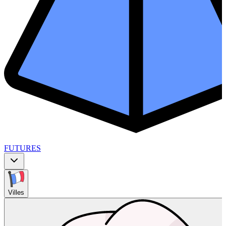
FUTURES
Villes