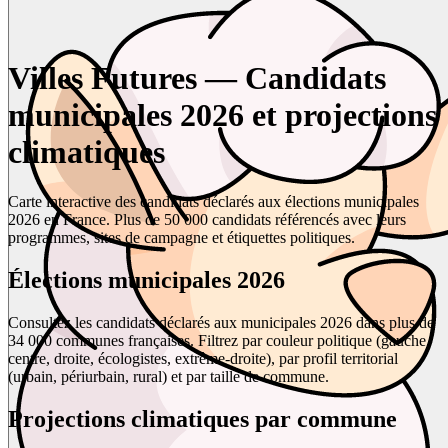
Villes Futures — Candidats
municipales 2026 et projections
climatiques
Carte interactive des candidats déclarés aux élections municipales
2026 en France. Plus de 50 000 candidats référencés avec leurs
programmes, sites de campagne et étiquettes politiques.
Élections municipales 2026
Consultez les candidats déclarés aux municipales 2026 dans plus de
34 000 communes françaises. Filtrez par couleur politique (gauche,
centre, droite, écologistes, extrême-droite), par profil territorial
(urbain, périurbain, rural) et par taille de commune.
Projections climatiques par commune