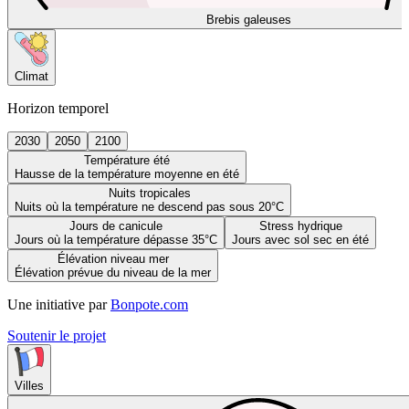
Brebis galeuses
Climat
Horizon temporel
2030
2050
2100
Température été
Hausse de la température moyenne en été
Nuits tropicales
Nuits où la température ne descend pas sous 20°C
Jours de canicule
Stress hydrique
Jours où la température dépasse 35°C
Jours avec sol sec en été
Élévation niveau mer
Élévation prévue du niveau de la mer
Une initiative par
Bonpote.com
Soutenir le projet
Villes