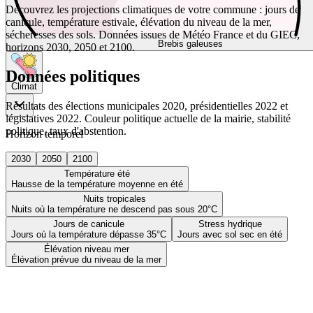
Découvrez les projections climatiques de votre commune : jours de
canicule, température estivale, élévation du niveau de la mer,
sécheresses des sols. Données issues de Météo France et du GIEC,
Brebis galeuses
horizons 2030, 2050 et 2100.
Données politiques
Climat
Résultats des élections municipales 2020, présidentielles 2022 et
législatives 2022. Couleur politique actuelle de la mairie, stabilité
politique, taux d'abstention.
Horizon temporel
2030
2050
2100
Température été
Hausse de la température moyenne en été
Nuits tropicales
Nuits où la température ne descend pas sous 20°C
Jours de canicule
Stress hydrique
Jours où la température dépasse 35°C
Jours avec sol sec en été
Élévation niveau mer
Élévation prévue du niveau de la mer