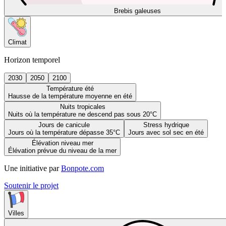
Brebis galeuses
Climat
Horizon temporel
2030
2050
2100
Température été
Hausse de la température moyenne en été
Nuits tropicales
Nuits où la température ne descend pas sous 20°C
Jours de canicule
Stress hydrique
Jours où la température dépasse 35°C
Jours avec sol sec en été
Élévation niveau mer
Élévation prévue du niveau de la mer
Une initiative par
Bonpote.com
Soutenir le projet
Villes