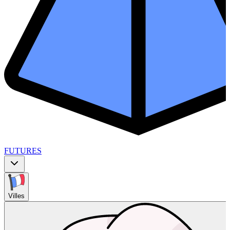
FUTURES
Villes