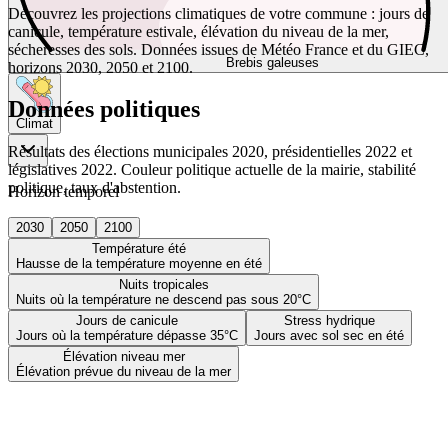
Découvrez les projections climatiques de votre commune : jours de
canicule, température estivale, élévation du niveau de la mer,
sécheresses des sols. Données issues de Météo France et du GIEC,
Brebis galeuses
horizons 2030, 2050 et 2100.
Données politiques
Climat
Résultats des élections municipales 2020, présidentielles 2022 et
législatives 2022. Couleur politique actuelle de la mairie, stabilité
politique, taux d'abstention.
Horizon temporel
2030
2050
2100
Température été
Hausse de la température moyenne en été
Nuits tropicales
Nuits où la température ne descend pas sous 20°C
Jours de canicule
Stress hydrique
Jours où la température dépasse 35°C
Jours avec sol sec en été
Élévation niveau mer
Élévation prévue du niveau de la mer