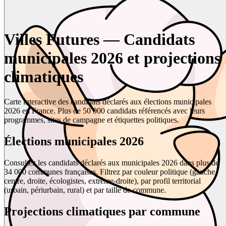
Villes Futures — Candidats
municipales 2026 et projections
climatiques
Carte interactive des candidats déclarés aux élections municipales
2026 en France. Plus de 50 000 candidats référencés avec leurs
programmes, sites de campagne et étiquettes politiques.
Élections municipales 2026
Consultez les candidats déclarés aux municipales 2026 dans plus de
34 000 communes françaises. Filtrez par couleur politique (gauche,
centre, droite, écologistes, extrême-droite), par profil territorial
(urbain, périurbain, rural) et par taille de commune.
Projections climatiques par commune