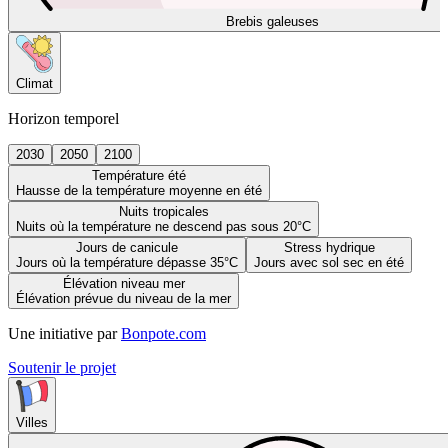
Brebis galeuses
Climat
Horizon temporel
2030
2050
2100
Température été
Hausse de la température moyenne en été
Nuits tropicales
Nuits où la température ne descend pas sous 20°C
Jours de canicule
Stress hydrique
Jours où la température dépasse 35°C
Jours avec sol sec en été
Élévation niveau mer
Élévation prévue du niveau de la mer
Une initiative par
Bonpote.com
Soutenir le projet
Villes