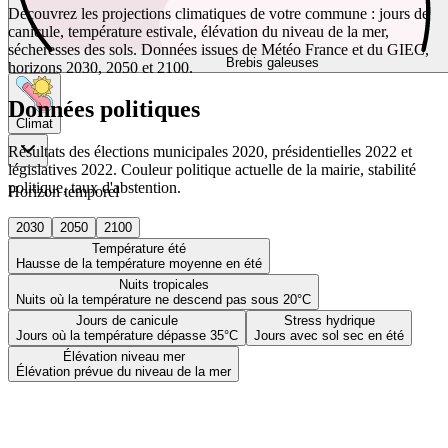
Découvrez les projections climatiques de votre commune : jours de
canicule, température estivale, élévation du niveau de la mer,
sécheresses des sols. Données issues de Météo France et du GIEC,
Brebis galeuses
horizons 2030, 2050 et 2100.
Données politiques
Climat
Résultats des élections municipales 2020, présidentielles 2022 et
législatives 2022. Couleur politique actuelle de la mairie, stabilité
politique, taux d'abstention.
Horizon temporel
2030
2050
2100
Température été
Hausse de la température moyenne en été
Nuits tropicales
Nuits où la température ne descend pas sous 20°C
Jours de canicule
Stress hydrique
Jours où la température dépasse 35°C
Jours avec sol sec en été
Élévation niveau mer
Élévation prévue du niveau de la mer