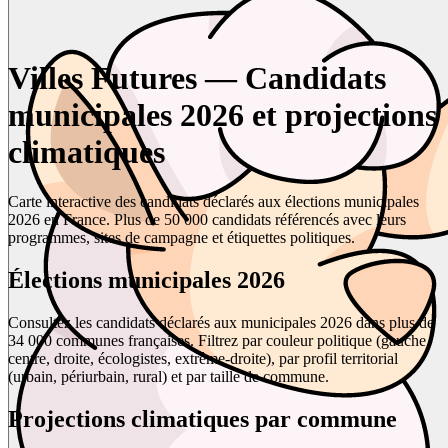
Villes Futures — Candidats
municipales 2026 et projections
climatiques
Carte interactive des candidats déclarés aux élections municipales
2026 en France. Plus de 50 000 candidats référencés avec leurs
programmes, sites de campagne et étiquettes politiques.
Élections municipales 2026
Consultez les candidats déclarés aux municipales 2026 dans plus de
34 000 communes françaises. Filtrez par couleur politique (gauche,
centre, droite, écologistes, extrême-droite), par profil territorial
(urbain, périurbain, rural) et par taille de commune.
Projections climatiques par commune