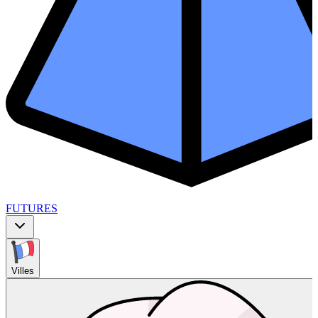
FUTURES
Villes