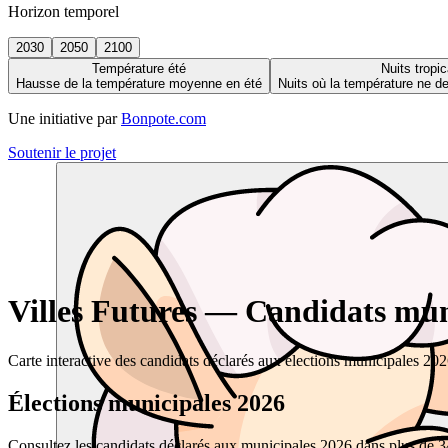
Horizon temporel
2030
2050
2100
Température été
Nuits tropic
Hausse de la température moyenne en été
Nuits où la température ne 
Une initiative par
Bonpote.com
Soutenir le projet
Villes Futures — Candidats muni
Carte interactive des candidats déclarés aux élections municipales 20
Élections municipales 2026
Consultez les candidats déclarés aux municipales 2026 dans plus de 34 0