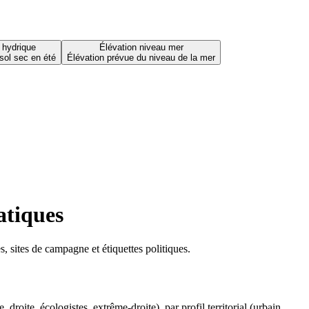
 hydrique
Élévation niveau mer
sol sec en été
Élévation prévue du niveau de la mer
atiques
 sites de campagne et étiquettes politiques.
oite, écologistes, extrême-droite), par profil territorial (urbain,