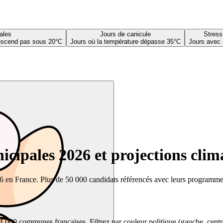
ales
Jours de canicule
Stress
descend pas sous 20°C
Jours où la température dépasse 35°C
Jours avec 
cipales 2026 et projections clim
26 en France. Plus de 50 000 candidats référencés avec leurs programmes,
00 communes françaises. Filtrez par couleur politique (gauche, centre, dr