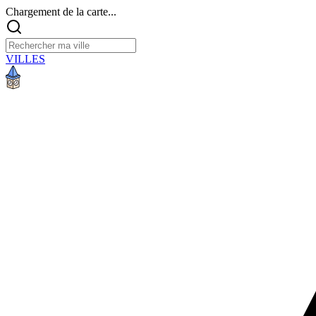
Chargement de la carte...
VILLES