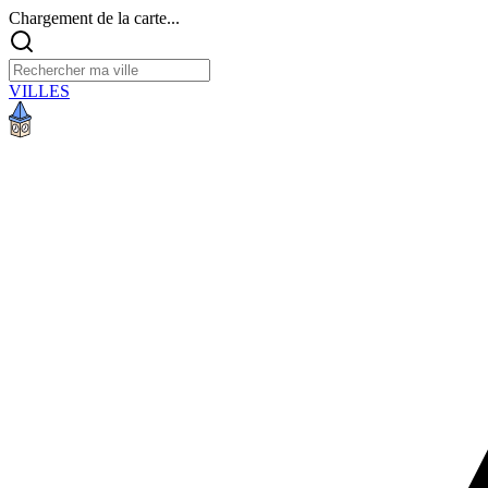
Chargement de la carte...
VILLES