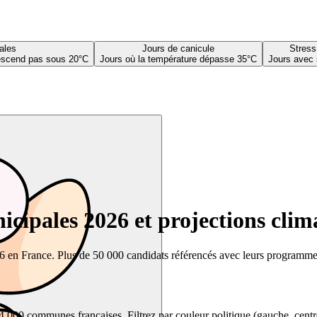
ales
Jours de canicule
Stress
descend pas sous 20°C
Jours où la température dépasse 35°C
Jours avec 
cipales 2026 et projections clim
26 en France. Plus de 50 000 candidats référencés avec leurs programmes,
00 communes françaises. Filtrez par couleur politique (gauche, centre, dr