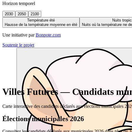
Horizon temporel
2030
2050
2100
Température été
Nuits tropic
Hausse de la température moyenne en été
Nuits où la température ne 
Une initiative par
Bonpote.com
Soutenir le projet
Villes Futures — Candidats muni
Carte interactive des candidats déclarés aux élections municipales 20
Élections municipales 2026
Consultez les candidats déclarés aux municipales 2026 dans plus de 34 0