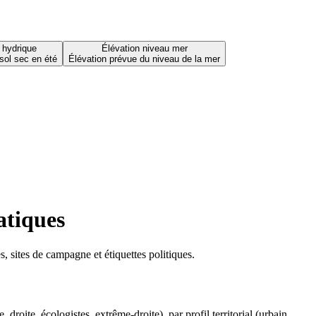
 hydrique
Élévation niveau mer
sol sec en été
Élévation prévue du niveau de la mer
atiques
 sites de campagne et étiquettes politiques.
oite, écologistes, extrême-droite), par profil territorial (urbain,