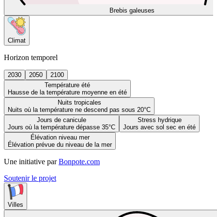
Brebis galeuses
Climat
Horizon temporel
2030
2050
2100
Température été
Hausse de la température moyenne en été
Nuits tropicales
Nuits où la température ne descend pas sous 20°C
Jours de canicule
Stress hydrique
Jours où la température dépasse 35°C
Jours avec sol sec en été
Élévation niveau mer
Élévation prévue du niveau de la mer
Une initiative par
Bonpote.com
Soutenir le projet
Villes