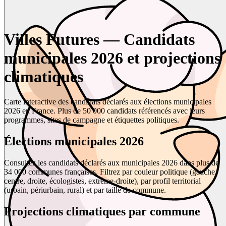
Villes Futures — Candidats
municipales 2026 et projections
climatiques
Carte interactive des candidats déclarés aux élections municipales
2026 en France. Plus de 50 000 candidats référencés avec leurs
programmes, sites de campagne et étiquettes politiques.
Élections municipales 2026
Consultez les candidats déclarés aux municipales 2026 dans plus de
34 000 communes françaises. Filtrez par couleur politique (gauche,
centre, droite, écologistes, extrême-droite), par profil territorial
(urbain, périurbain, rural) et par taille de commune.
Projections climatiques par commune