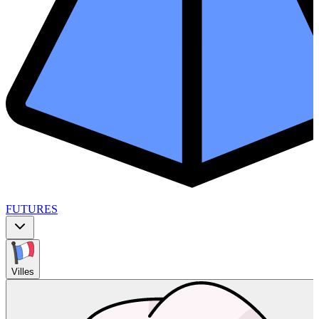
FUTURES
Villes