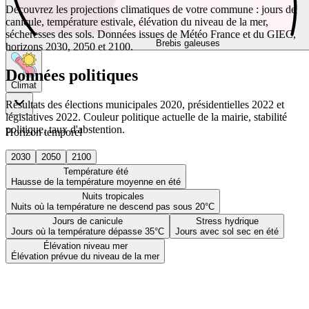
Découvrez les projections climatiques de votre commune : jours de
canicule, température estivale, élévation du niveau de la mer,
sécheresses des sols. Données issues de Météo France et du GIEC,
Brebis galeuses
horizons 2030, 2050 et 2100.
Données politiques
Climat
Résultats des élections municipales 2020, présidentielles 2022 et
législatives 2022. Couleur politique actuelle de la mairie, stabilité
politique, taux d'abstention.
Horizon temporel
2030
2050
2100
Température été
Hausse de la température moyenne en été
Nuits tropicales
Nuits où la température ne descend pas sous 20°C
Jours de canicule
Stress hydrique
Jours où la température dépasse 35°C
Jours avec sol sec en été
Élévation niveau mer
Élévation prévue du niveau de la mer