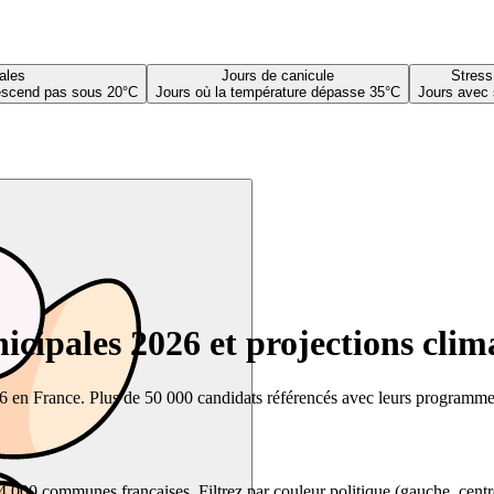
ales
Jours de canicule
Stress
descend pas sous 20°C
Jours où la température dépasse 35°C
Jours avec 
cipales 2026 et projections clim
26 en France. Plus de 50 000 candidats référencés avec leurs programmes,
00 communes françaises. Filtrez par couleur politique (gauche, centre, dr