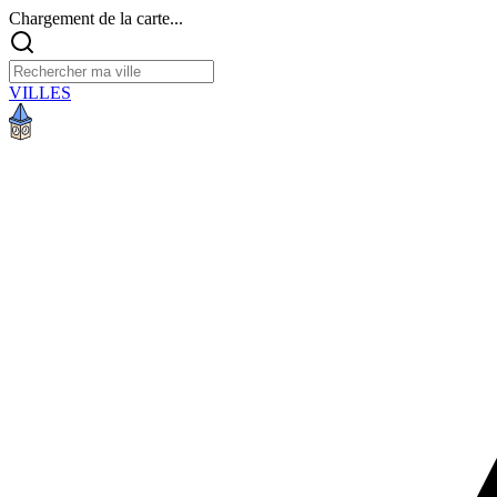
Chargement de la carte...
VILLES