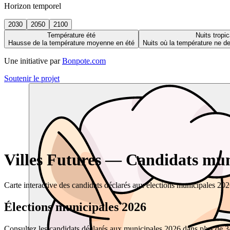
Horizon temporel
2030
2050
2100
Température été
Nuits tropic
Hausse de la température moyenne en été
Nuits où la température ne 
Une initiative par
Bonpote.com
Soutenir le projet
Villes Futures — Candidats muni
Carte interactive des candidats déclarés aux élections municipales 20
Élections municipales 2026
Consultez les candidats déclarés aux municipales 2026 dans plus de 34 0