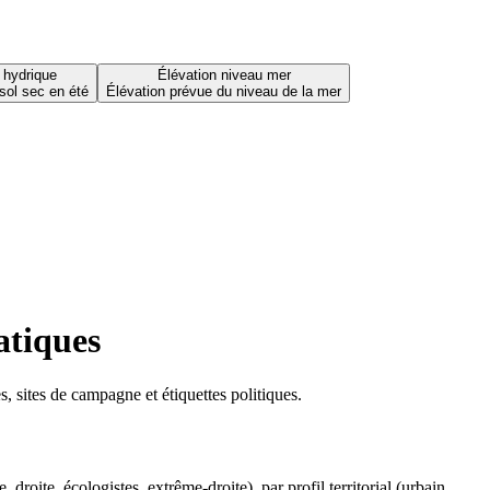
 hydrique
Élévation niveau mer
sol sec en été
Élévation prévue du niveau de la mer
atiques
 sites de campagne et étiquettes politiques.
oite, écologistes, extrême-droite), par profil territorial (urbain,