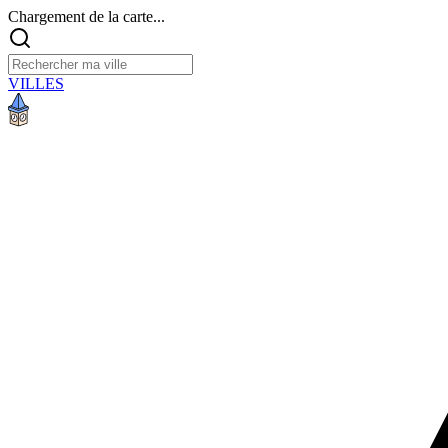
Chargement de la carte...
VILLES