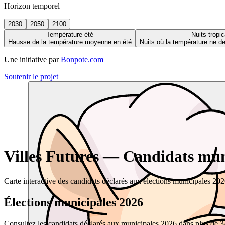
Horizon temporel
2030
2050
2100
Température été
Nuits tropic
Hausse de la température moyenne en été
Nuits où la température ne 
Une initiative par
Bonpote.com
Soutenir le projet
Villes Futures — Candidats muni
Carte interactive des candidats déclarés aux élections municipales 20
Élections municipales 2026
Consultez les candidats déclarés aux municipales 2026 dans plus de 34 0