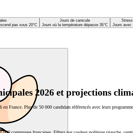
ales
Jours de canicule
Stress
descend pas sous 20°C
Jours où la température dépasse 35°C
Jours avec 
cipales 2026 et projections clim
26 en France. Plus de 50 000 candidats référencés avec leurs programmes,
00 communes françaises. Filtrez par couleur politique (gauche, centre, dr