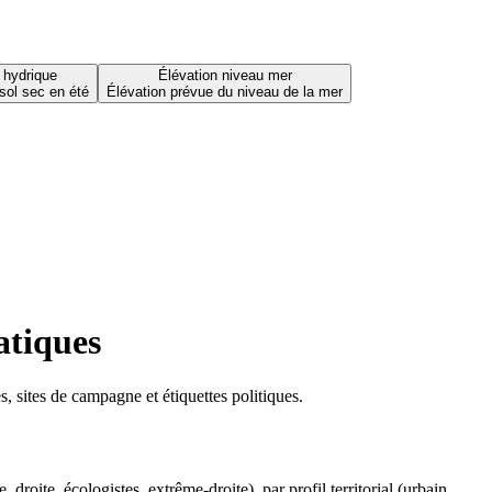
 hydrique
Élévation niveau mer
sol sec en été
Élévation prévue du niveau de la mer
atiques
 sites de campagne et étiquettes politiques.
oite, écologistes, extrême-droite), par profil territorial (urbain,