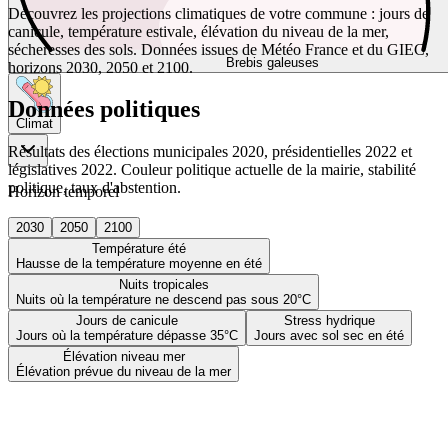
Découvrez les projections climatiques de votre commune : jours de
canicule, température estivale, élévation du niveau de la mer,
sécheresses des sols. Données issues de Météo France et du GIEC,
Brebis galeuses
horizons 2030, 2050 et 2100.
Données politiques
Climat
Résultats des élections municipales 2020, présidentielles 2022 et
législatives 2022. Couleur politique actuelle de la mairie, stabilité
politique, taux d'abstention.
Horizon temporel
2030
2050
2100
Température été
Hausse de la température moyenne en été
Nuits tropicales
Nuits où la température ne descend pas sous 20°C
Jours de canicule
Stress hydrique
Jours où la température dépasse 35°C
Jours avec sol sec en été
Élévation niveau mer
Élévation prévue du niveau de la mer