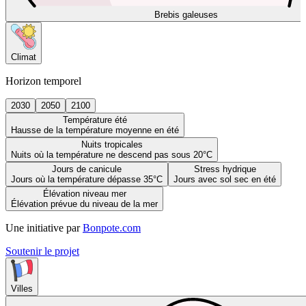
Brebis galeuses
Climat
Horizon temporel
2030
2050
2100
Température été
Hausse de la température moyenne en été
Nuits tropicales
Nuits où la température ne descend pas sous 20°C
Jours de canicule
Stress hydrique
Jours où la température dépasse 35°C
Jours avec sol sec en été
Élévation niveau mer
Élévation prévue du niveau de la mer
Une initiative par
Bonpote.com
Soutenir le projet
Villes