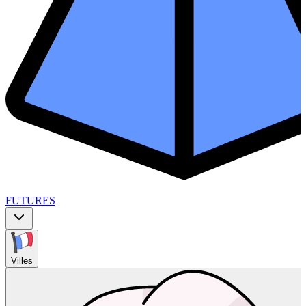
FUTURES
Villes