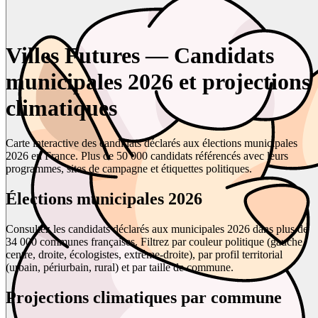
Villes Futures — Candidats
municipales 2026 et projections
climatiques
Carte interactive des candidats déclarés aux élections municipales
2026 en France. Plus de 50 000 candidats référencés avec leurs
programmes, sites de campagne et étiquettes politiques.
Élections municipales 2026
Consultez les candidats déclarés aux municipales 2026 dans plus de
34 000 communes françaises. Filtrez par couleur politique (gauche,
centre, droite, écologistes, extrême-droite), par profil territorial
(urbain, périurbain, rural) et par taille de commune.
Projections climatiques par commune