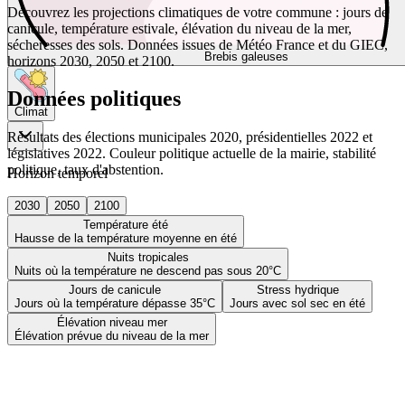
Découvrez les projections climatiques de votre commune : jours de
canicule, température estivale, élévation du niveau de la mer,
sécheresses des sols. Données issues de Météo France et du GIEC,
Brebis galeuses
horizons 2030, 2050 et 2100.
Données politiques
Climat
Résultats des élections municipales 2020, présidentielles 2022 et
législatives 2022. Couleur politique actuelle de la mairie, stabilité
politique, taux d'abstention.
Horizon temporel
2030
2050
2100
Température été
Hausse de la température moyenne en été
Nuits tropicales
Nuits où la température ne descend pas sous 20°C
Jours de canicule
Stress hydrique
Jours où la température dépasse 35°C
Jours avec sol sec en été
Élévation niveau mer
Élévation prévue du niveau de la mer