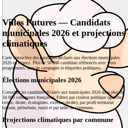
Villes Futures — Candidats
municipales 2026 et projections
climatiques
Carte interactive des candidats déclarés aux élections municipales
2026 en France. Plus de 50 000 candidats référencés avec leurs
programmes, sites de campagne et étiquettes politiques.
Élections municipales 2026
Consultez les candidats déclarés aux municipales 2026 dans plus de
34 000 communes françaises. Filtrez par couleur politique (gauche,
centre, droite, écologistes, extrême-droite), par profil territorial
(urbain, périurbain, rural) et par taille de commune.
Projections climatiques par commune