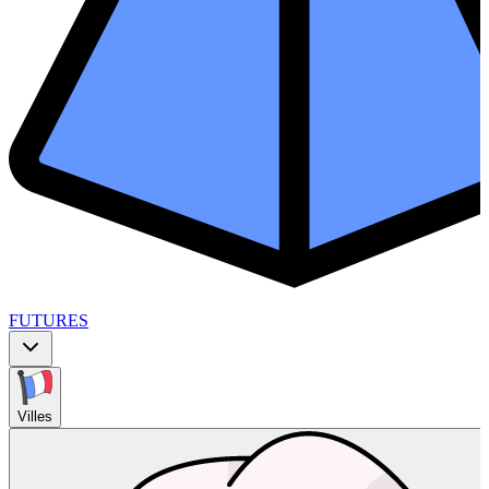
FUTURES
Villes