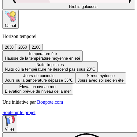
Brebis galeuses
Climat
Horizon temporel
2030
2050
2100
Température été
Hausse de la température moyenne en été
Nuits tropicales
Nuits où la température ne descend pas sous 20°C
Jours de canicule
Stress hydrique
Jours où la température dépasse 35°C
Jours avec sol sec en été
Élévation niveau mer
Élévation prévue du niveau de la mer
Une initiative par
Bonpote.com
Soutenir le projet
Villes