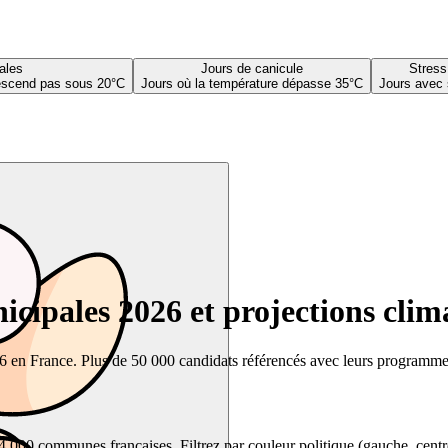
ales
Jours de canicule
Stress
descend pas sous 20°C
Jours où la température dépasse 35°C
Jours avec 
cipales 2026 et projections clim
26 en France. Plus de 50 000 candidats référencés avec leurs programmes,
00 communes françaises. Filtrez par couleur politique (gauche, centre, dr