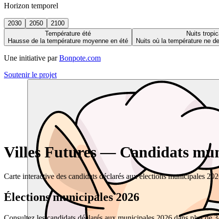
Horizon temporel
2030
2050
2100
Température été
Nuits tropic
Hausse de la température moyenne en été
Nuits où la température ne 
Une initiative par
Bonpote.com
Soutenir le projet
Villes Futures — Candidats muni
Carte interactive des candidats déclarés aux élections municipales 20
Élections municipales 2026
Consultez les candidats déclarés aux municipales 2026 dans plus de 34 0