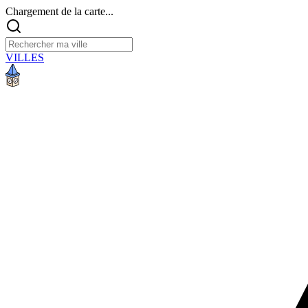
Chargement de la carte...
VILLES