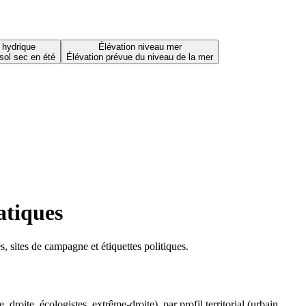
 hydrique
Élévation niveau mer
sol sec en été
Élévation prévue du niveau de la mer
atiques
 sites de campagne et étiquettes politiques.
oite, écologistes, extrême-droite), par profil territorial (urbain,