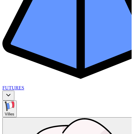
FUTURES
Villes