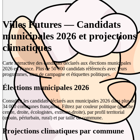
Villes Futures — Candidats
municipales 2026 et projections
climatiques
Carte interactive des candidats déclarés aux élections municipales
2026 en France. Plus de 50 000 candidats référencés avec leurs
programmes, sites de campagne et étiquettes politiques.
Élections municipales 2026
Consultez les candidats déclarés aux municipales 2026 dans plus de
34 000 communes françaises. Filtrez par couleur politique (gauche,
centre, droite, écologistes, extrême-droite), par profil territorial
(urbain, périurbain, rural) et par taille de commune.
Projections climatiques par commune