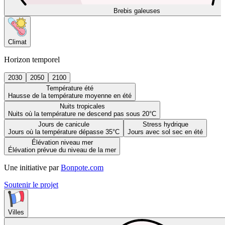
Brebis galeuses
Climat
Horizon temporel
2030
2050
2100
Température été
Hausse de la température moyenne en été
Nuits tropicales
Nuits où la température ne descend pas sous 20°C
Jours de canicule
Stress hydrique
Jours où la température dépasse 35°C
Jours avec sol sec en été
Élévation niveau mer
Élévation prévue du niveau de la mer
Une initiative par
Bonpote.com
Soutenir le projet
Villes