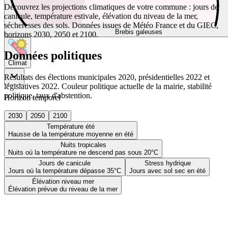
Découvrez les projections climatiques de votre commune : jours de
canicule, température estivale, élévation du niveau de la mer,
sécheresses des sols. Données issues de Météo France et du GIEC,
Brebis galeuses
horizons 2030, 2050 et 2100.
Données politiques
Climat
Résultats des élections municipales 2020, présidentielles 2022 et
législatives 2022. Couleur politique actuelle de la mairie, stabilité
politique, taux d'abstention.
Horizon temporel
2030
2050
2100
Température été
Hausse de la température moyenne en été
Nuits tropicales
Nuits où la température ne descend pas sous 20°C
Jours de canicule
Stress hydrique
Jours où la température dépasse 35°C
Jours avec sol sec en été
Élévation niveau mer
Élévation prévue du niveau de la mer