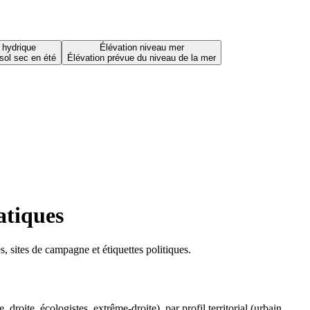
 hydrique
Élévation niveau mer
sol sec en été
Élévation prévue du niveau de la mer
atiques
 sites de campagne et étiquettes politiques.
oite, écologistes, extrême-droite), par profil territorial (urbain,