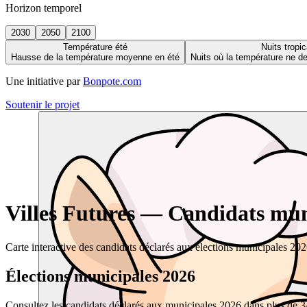
Horizon temporel
2030
2050
2100
Température été
Nuits tropic
Hausse de la température moyenne en été
Nuits où la température ne 
Une initiative par
Bonpote.com
Soutenir le projet
Villes Futures — Candidats muni
Carte interactive des candidats déclarés aux élections municipales 20
Élections municipales 2026
Consultez les candidats déclarés aux municipales 2026 dans plus de 34 0