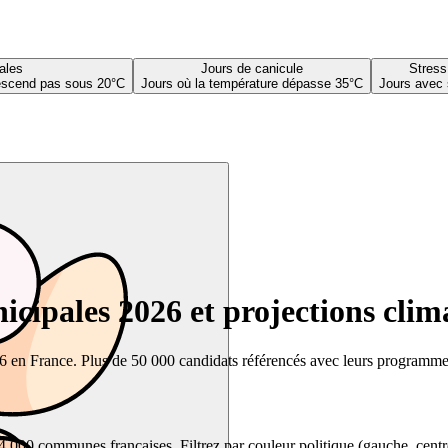
ales
Jours de canicule
Stress
descend pas sous 20°C
Jours où la température dépasse 35°C
Jours avec 
cipales 2026 et projections clim
26 en France. Plus de 50 000 candidats référencés avec leurs programmes,
00 communes françaises. Filtrez par couleur politique (gauche, centre, dr