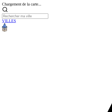
Chargement de la carte...
VILLES