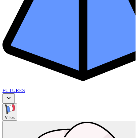
FUTURES
Villes