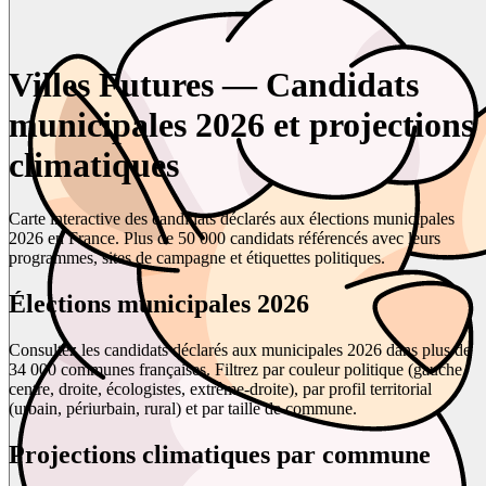
Villes Futures — Candidats
municipales 2026 et projections
climatiques
Carte interactive des candidats déclarés aux élections municipales
2026 en France. Plus de 50 000 candidats référencés avec leurs
programmes, sites de campagne et étiquettes politiques.
Élections municipales 2026
Consultez les candidats déclarés aux municipales 2026 dans plus de
34 000 communes françaises. Filtrez par couleur politique (gauche,
centre, droite, écologistes, extrême-droite), par profil territorial
(urbain, périurbain, rural) et par taille de commune.
Projections climatiques par commune