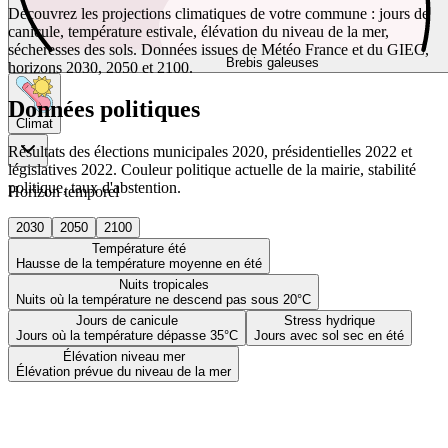
Découvrez les projections climatiques de votre commune : jours de
canicule, température estivale, élévation du niveau de la mer,
sécheresses des sols. Données issues de Météo France et du GIEC,
Brebis galeuses
horizons 2030, 2050 et 2100.
Données politiques
Climat
Résultats des élections municipales 2020, présidentielles 2022 et
législatives 2022. Couleur politique actuelle de la mairie, stabilité
politique, taux d'abstention.
Horizon temporel
2030
2050
2100
Température été
Hausse de la température moyenne en été
Nuits tropicales
Nuits où la température ne descend pas sous 20°C
Jours de canicule
Stress hydrique
Jours où la température dépasse 35°C
Jours avec sol sec en été
Élévation niveau mer
Élévation prévue du niveau de la mer