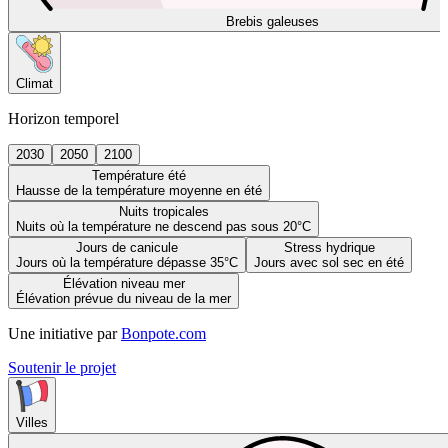
Brebis galeuses
Climat
Horizon temporel
2030
2050
2100
Température été
Hausse de la température moyenne en été
Nuits tropicales
Nuits où la température ne descend pas sous 20°C
Jours de canicule
Stress hydrique
Jours où la température dépasse 35°C
Jours avec sol sec en été
Élévation niveau mer
Élévation prévue du niveau de la mer
Une initiative par
Bonpote.com
Soutenir le projet
Villes