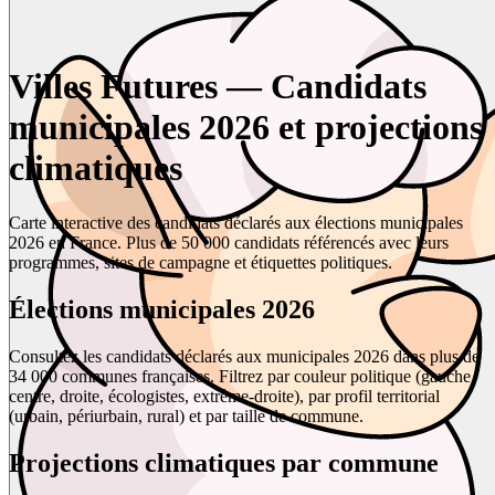
Villes Futures — Candidats
municipales 2026 et projections
climatiques
Carte interactive des candidats déclarés aux élections municipales
2026 en France. Plus de 50 000 candidats référencés avec leurs
programmes, sites de campagne et étiquettes politiques.
Élections municipales 2026
Consultez les candidats déclarés aux municipales 2026 dans plus de
34 000 communes françaises. Filtrez par couleur politique (gauche,
centre, droite, écologistes, extrême-droite), par profil territorial
(urbain, périurbain, rural) et par taille de commune.
Projections climatiques par commune