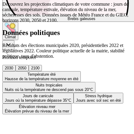
Découvrez les projections climatiques de votre commune : jours de
canicule, température estivale, élévation du niveau de la mer,
sécheresses des sols. Données issues de Météo France et du GIEC,
Brebis galeuses
horizons 2030, 2050 et 2100.
Données politiques
Climat
Résultats des élections municipales 2020, présidentielles 2022 et
législatives 2022. Couleur politique actuelle de la mairie, stabilité
politique, taux d'abstention.
Horizon temporel
2030
2050
2100
Température été
Hausse de la température moyenne en été
Nuits tropicales
Nuits où la température ne descend pas sous 20°C
Jours de canicule
Stress hydrique
Jours où la température dépasse 35°C
Jours avec sol sec en été
Élévation niveau mer
Élévation prévue du niveau de la mer