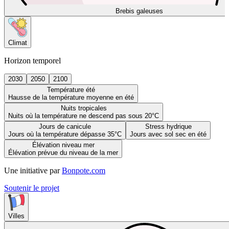
Brebis galeuses
Climat
Horizon temporel
2030
2050
2100
Température été
Hausse de la température moyenne en été
Nuits tropicales
Nuits où la température ne descend pas sous 20°C
Jours de canicule
Stress hydrique
Jours où la température dépasse 35°C
Jours avec sol sec en été
Élévation niveau mer
Élévation prévue du niveau de la mer
Une initiative par
Bonpote.com
Soutenir le projet
Villes