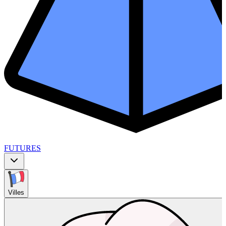
FUTURES
Villes